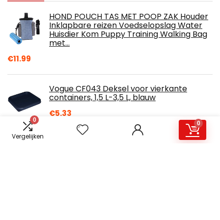
HOND POUCH TAS MET POOP ZAK Houder
Inklapbare reizen Voedselopslag Water
Huisdier Kom Puppy Training Walking Bag
met…
€
11.99
Vogue CF043 Deksel voor vierkante
containers, 1,5 L-3,5 L, blauw
€
5.33
0
0
Vergelijken
Voedselverwarmers Voor Feesten En
Buffetten, Commerciële
Voedselwarmtelampverwarmer, Catering
Restaurantbenodigdheden…
€
165.12
3 borstelkopbasis, glasreinigingsborstel