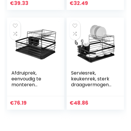
standaard schotel
€
39.33
€
32.49
droogrek keuken
organizer
afdruipplaat…
Afdruiprek,
Serviesrek,
eenvoudig te
keukenrek, sterk
monteren
draagvermogen
serviesrek, hol
voor schalen in de
ontworpen
winkel
duurzaam
€
76.19
€
48.86
opbergrek voor
serviesgoed, voor
schalen