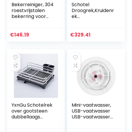
Bekerreiniger, 304
Schotel
roestvrijstalen
Droogrek,Kruidenr
bekerring voor
ek
thuis
Opslag,Roestvrijst
alen
plank,Roestvrijstal
€
146.19
€
329.41
en Plank
Multifunctioneel
Kruidenrek
Dubbellaags…
YxnGu Schotelrek
Mini-vaatwasser,
over gootsteen
USB-vaatwasser
dubbellaags
USB-vaatwasser
aluminium
voor huishoudelijke
gootsteen
keuken(rood)