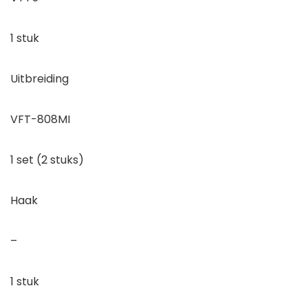
1 stuk
Uitbreiding
VFT-808MI
1 set (2 stuks)
Haak
–
1 stuk