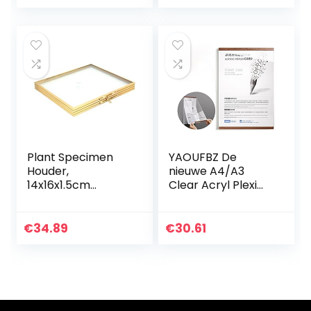
Organizer voor
Keuken Duurzaam
Wijnrek
Plant Specimen
YAOUFBZ De
Houder,
nieuwe A4/A3
14x16x1.5cm
Clear Acryl Plexi
Stevige Specimen
Teken
Houder Natuurlijke
Houders,Magneet
Woondecoratie
Poster
€
34.89
€
30.61
Exquisite
Hanger,Muurbord
Dubbelzijdig voor…
Memo Document
Menu Houder
Voor…