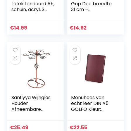
tafelstandaard A5,
Grip Doc breedte
schuin, acryl, 3
31 cm –
stuks, glashelder,
vergelijkbaar met
L-standaard
Fast Note – grijs –
2.2
€
14.99
€
14.92
Sanfiyya Wijnglas
Menuhoes van
Houder
echt leer DIN A5
Afneembare
GOLFO Kleur:
Tafelblad
bordeaux – 2
Stemware Opslag
inzetstukken – 1,2
Display Rack
€
25.49
€
22.55