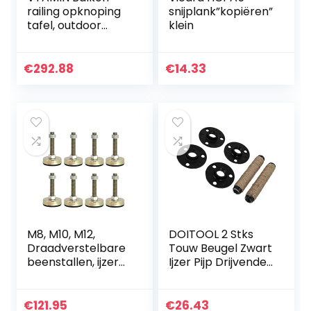
railing opknoping
snijplank”kopiëren”
tafel, outdoor
klein
vouwbureau met 4
niveaus
verstelbaar, 66lbs
€
292.88
€
14.33
ladende, modieuze
wijsheid…
M8, M10, M12,
DOITOOL 2 Stks
Draadverstelbare
Touw Beugel Zwart
beenstallen, ijzer
Ijzer Pijp Drijvende
verzinkte anti-
Plank Beugel Retro
vibratie
Stijl Plank
zelfnivellerende
Ondersteuning
€
121.95
€
26.43