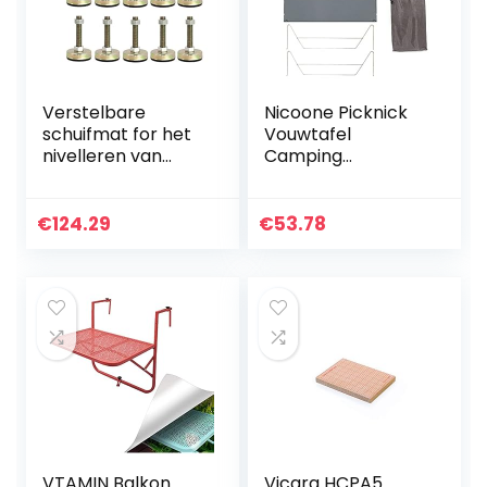
Verstelbare
Nicoone Picknick
schuifmat for het
Vouwtafel
nivelleren van
Camping
voeten, M16, M12
Opvouwbare Tafel
Mechanische
Compact Mobiele
rijpers, anti-slip en
Tafel voor Outdoor
€
124.29
€
53.78
schokabsorberen
Camping Picknick
de…
Koken
Backpacken
VTAMIN Balkon
Vicara HCPA5