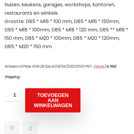
huizen, keukens, garages, workshops, kantoren,
restaurants en winkels.
Grootte: D85 * M16 * 100 mm, D85 * M16 * 150mm,
D85 * M18 * 100mm, D85 * M18 * 120 mm, D85 ** M18 *
150 mm, D85 * M20 * 100mm, D85 * M20 * 120mm,
D85 * M20 * 150 mm
Amazon.nl Price:
€
141.28
(as of 09/04/2023 01:00 PST-
Details
)
&
FREE
Shipping
.
TOEVOEGEN
AAN
WINKELWAGEN