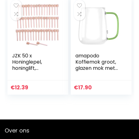
JZK 50 x
amapodo
Honinglepel,
Koffiemok groot,
honinglift,
glazen mok met
honingspiraal,
handvat, jumbo
honingstok, 8 cm,
koffiekop, XXL
voor bruiloft,
kantoormok,
€
12.39
€
17.90
verjaardag,
plasticvrij, cadeau-
babydouche,
idee voor
Kerstmis, party,
vrouwen…
dessertgereedsch
ap
Over ons