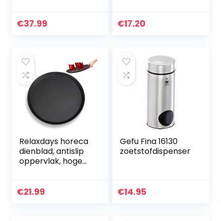
rand, Ø 24,5 cm,
Ø 30 cm, voor
decor 8
cake, glas, roestvrij
staal, glazen
€
37.99
€
17.20
taartschaal,
transparant
Relaxdays horeca
Gefu Fina 16130
dienblad, antislip
zoetstofdispenser
oppervlak, hoge
rand, serveerblad
voor café, bar,
restaurant, Ø 35
€
21.99
€
14.95
cm, zwart