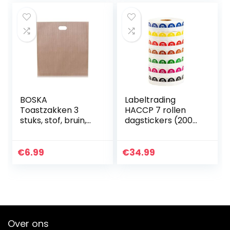
BOSKA
Labeltrading
Toastzakken 3
HACCP 7 rollen
stuks, stof, bruin,
dagstickers (2000
16.5 x 16cm, 3 stuks
Etiketten per rol)
19 mm,past in elke
keuken, hygiënisch
€
6.99
€
34.99
verantwoord,
navulbaar, ook los
verkrijgbaar.
Korting op gehele
set
Over ons