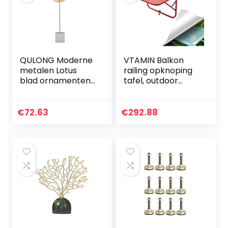
QULONG Moderne
VTAMIN Balkon
metalen Lotus
railing opknoping
blad ornamenten,
tafel, outdoor
ronde Home
vouwbureau met 4
Desktop
niveaus
Decoratie,
verstelbaar, 66lbs
€
72.63
€
292.88
Sculpturen voor
ladende, modieuze
woonkamer
wijsheid…
Moderne koperen
kleur galvaniseren
draad tekening
veranda, 53x19cm