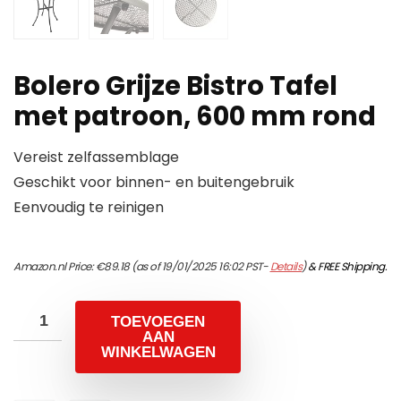
Bolero Grijze Bistro Tafel
met patroon, 600 mm rond
Vereist zelfassemblage
Geschikt voor binnen- en buitengebruik
Eenvoudig te reinigen
Amazon.nl Price:
€
89.18
(as of 19/01/2025 16:02 PST-
Details
)
&
FREE Shipping
.
TOEVOEGEN
AAN
WINKELWAGEN