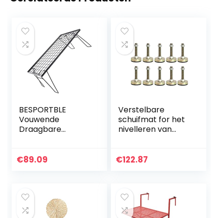
BESPORTBLE
Verstelbare
Vouwende
schuifmat for het
Draagbare
nivelleren van
Grilltafel
voeten, M8, M10,
Lichtgewicht
M12 Mechanische
Metalen Grill Stand
rijpers, anti-slip en
€
89.09
€
122.87
voor Buiten Koken
schokabsorberen
Bbq
de…