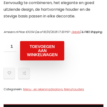
Eenvoudig te combineren, het elegante en goed
uitziende design, de hartvormige houder en de
stevige basis passen in elke decoratie.
Amazon.nl Price:
€
13.54
(as of 19/01/2025 17:33 PST-
Details
)
&
FREE Shipping
.
TOEVOEGEN
AAN
WINKELWAGEN
Categorieën:
Menu- en rekeningdisplays
,
Menuhouders