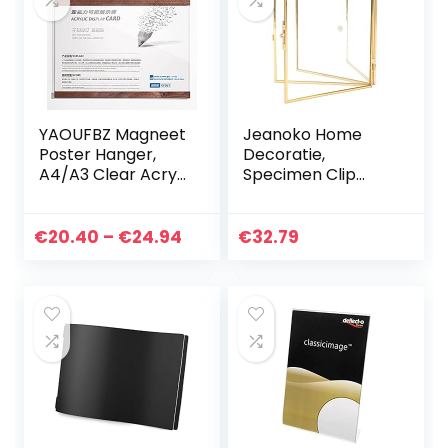
YAOUFBZ Magneet
Jeanoko Home
Poster Hanger,
Decoratie,
A4/A3 Clear Acryl
Specimen Clip
Sign Houders,
Stevige
Poster Frame
Gedroogde Bloem
Frames, Muur
Clip 14x16x1.5cm
Price
€
20.40
–
€
24.94
€
32.79
Teken Memo
voor Woonkamer
range:
Document Menu
€20.40
Houder…
through
€24.94