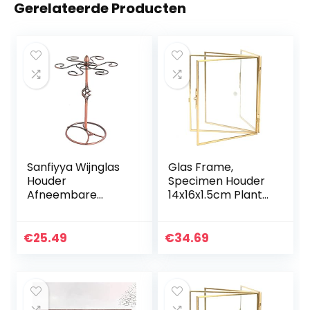
Gerelateerde Producten
Sanfiyya Wijnglas
Glas Frame,
Houder
Specimen Houder
Afneembare
14x16x1.5cm Plant
Tafelblad
Specimen Houder
Stemware Opslag
Duurzaam voor
Display Rack
Slaapkamer
€
25.49
€
34.69
Organizer voor
Keuken Duurzaam
Wijnrek