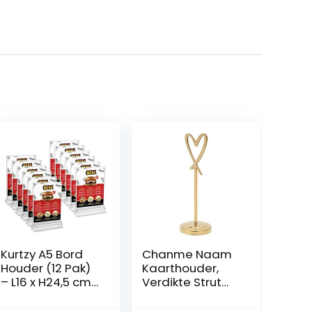
Kurtzy A5 Bord
Chanme Naam
Houder (12 Pak)
Kaarthouder,
– L16 x H24,5 cm
Verdikte Strut
– Helder Plastic
Hartvormige
Dubbelzijdige
Tafelnummerho