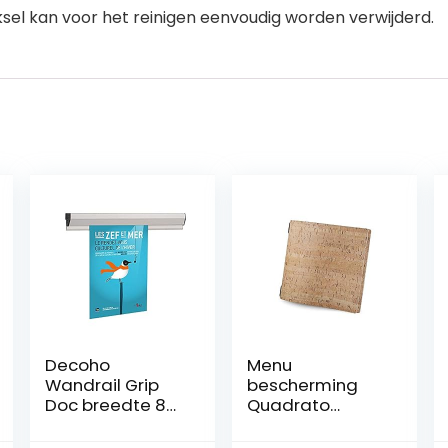
sel kan voor het reinigen eenvoudig worden verwijderd.
Decoho
Menu
Wandrail Grip
bescherming
Doc breedte 88
Quadrato
cm –
Sughero natuur
vergelijkbaar
– 1,4