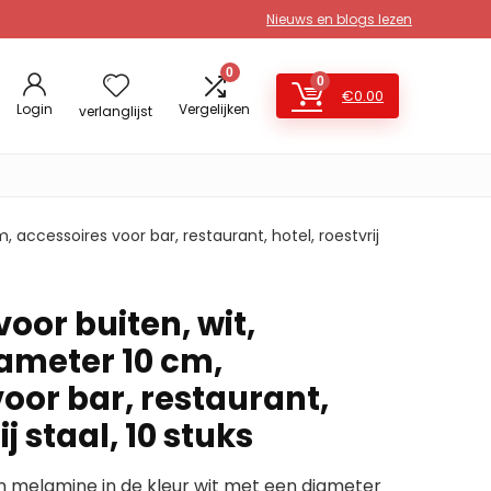
Nieuws en blogs lezen
0
0
€
0.00
Login
Vergelijken
verlanglijst
 accessoires voor bar, restaurant, hotel, roestvrij
oor buiten, wit,
iameter 10 cm,
oor bar, restaurant,
ij staal, 10 stuks
n melamine in de kleur wit met een diameter