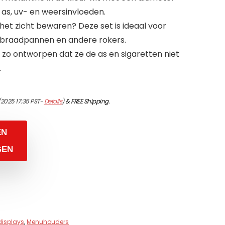
as, uv- en weersinvloeden.
t het zicht bewaren? Deze set is ideaal voor
s, braadpannen en andere rokers.
 zo ontworpen dat ze de as en sigaretten niet
.
/2025 17:35 PST-
Details
)
&
FREE Shipping
.
EN
GEN
displays
,
Menuhouders