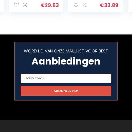
met Fast Note –
€
29.53
€
33.89
grijs – 2.2
WORD LID VAN ONZE MAILLIJST VOOR BEST
Aanbiedingen