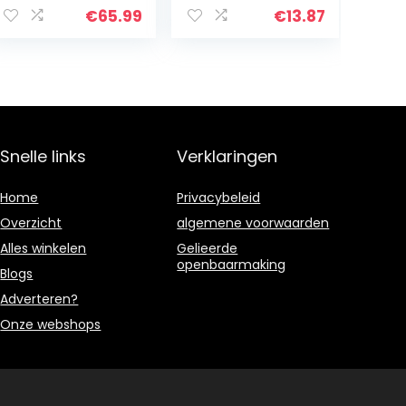
Verticale Tafel
uder voor
€
65.99
€
13.87
Display Houders
Bruiloft voor
– Restaurant
Feest voor
Menu Kaart,
Kantoor (goud)
Fotolijst &
Advertentie
Poster
Standaard
Snelle links
Verklaringen
Home
Privacybeleid
Overzicht
algemene voorwaarden
Alles winkelen
Gelieerde
openbaarmaking
Blogs
Adverteren?
Onze webshops