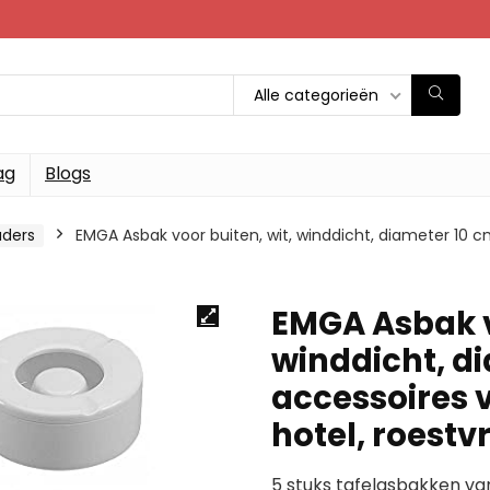
Alle categorieën
ag
Blogs
ders
EMGA Asbak voor buiten, wit, winddicht, diameter 10 cm,
EMGA Asbak v
winddicht, d
accessoires v
hotel, roestvr
5 stuks tafelasbakken va