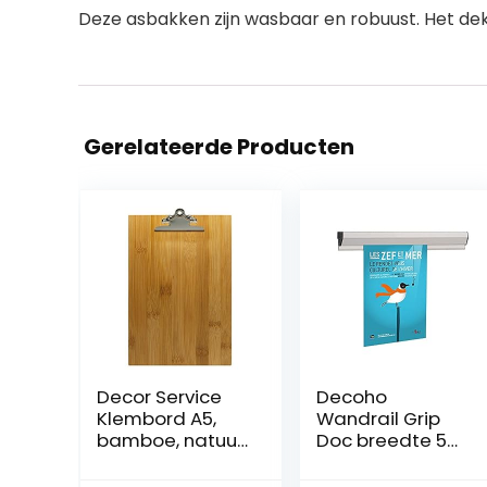
Deze asbakken zijn wasbaar en robuust. Het dek
Gerelateerde Producten
Decor Service
Decoho
Klembord A5,
Wandrail Grip
bamboe, natuur,
Doc breedte 58
14,8 x 21 cm
cm –
vergelijkbaar