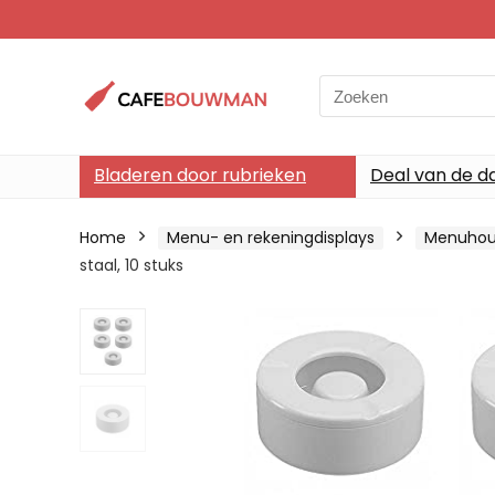
Search
for:
Bladeren door rubrieken
Deal van de d
Home
Menu- en rekeningdisplays
Menuhou
staal, 10 stuks