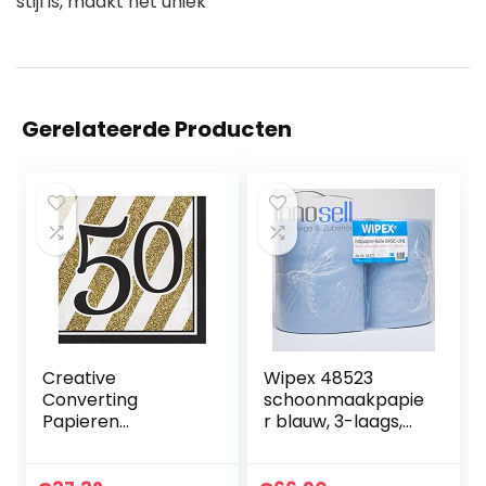
stijl is, maakt het uniek
Gerelateerde Producten
Creative
Wipex 48523
Converting
schoonmaakpapie
Papieren
r blauw, 3-laags,
servetten, zwart
pluisarm, 38×36 2
en goud, 127 cm,
rollen