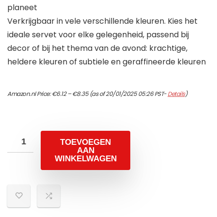
planeet
Verkrijgbaar in vele verschillende kleuren. Kies het
ideale servet voor elke gelegenheid, passend bij
decor of bij het thema van de avond: krachtige,
heldere kleuren of subtiele en geraffineerde kleuren
Price
Amazon.nl Price:
€
6.12
–
€
8.35
(as of 20/01/2025 05:26 PST-
Details
)
range:
€6.12
through
€8.35
TOEVOEGEN
AAN
WINKELWAGEN