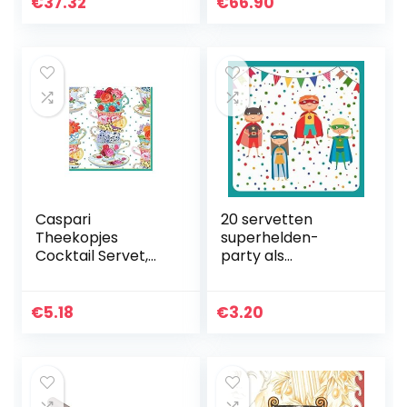
60 stuks
€
37.32
€
66.90
Caspari
20 servetten
Theekopjes
superhelden-
Cocktail Servet,
party als
Multi-Color
tafeldecoratie
voor
kinderverjaardag
€
5.18
€
3.20
voor jongens 33 x
33 cm