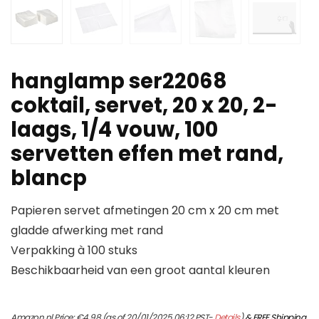
hanglamp ser22068
coktail, servet, 20 x 20, 2-
laags, 1/4 vouw, 100
servetten effen met rand,
blancp
Papieren servet afmetingen 20 cm x 20 cm met
gladde afwerking met rand
Verpakking à 100 stuks
Beschikbaarheid van een groot aantal kleuren
Amazon.nl Price:
€
4.98
(as of 20/01/2025 06:12 PST-
Details
)
&
FREE Shipping
.