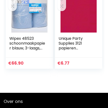
Wipex 48523
Unique Party
schoonmaakpapie
Supplies 3121
r blauw, 3-laags,
papieren
pluisarm, 38×36 2
servetten – 13 cm
rollen
– rood –
verpakking van 20
€
66.90
€
6.77
stuks
Over ons