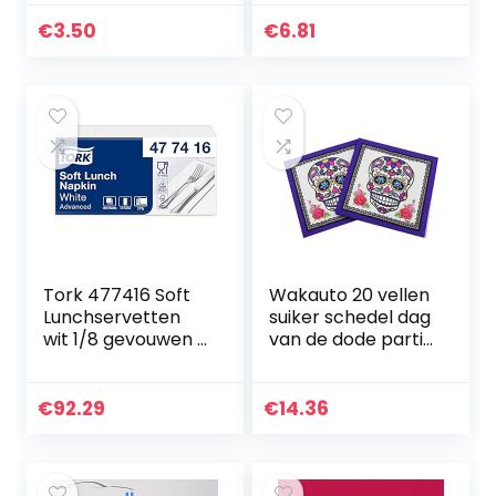
33×33 cm
Watching Green
€
3.50
€
6.81
Tork 477416 Soft
Wakauto 20 vellen
Lunchservetten
suiker schedel dag
wit 1/8 gevouwen /
van de dode partij
3-laags,
servetten set
voorgevouwen
servetten schedel
servetten voor
patroon creatieve
€
92.29
€
14.36
kleine gerechten
Halloween…
en snacks…