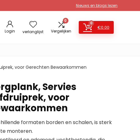
Nieuws en blogs lezen
0
0
€
0.00
Login
Vergelijken
verlanglijst
druiprek, voor Gerechten Bewaarkommen
gplank, Servies
fdruiprek, voor
Bewaarkommen
chillende formaten borden en schalen, is sterk
 te monteren.
entileerd en ademend, vochtbestendig, die