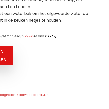
isch kan houden.
met een waterbak om het afgevoerde water op
t in de keuken netjes te houden.
4/2023 00:56 PST-
Details
)
&
FREE Shipping
.
EN
GEN
nodigheden
,
Vaatwasapparatuur