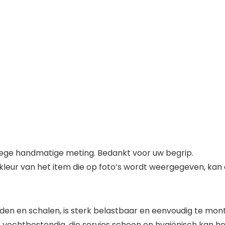
wege handmatige meting. Bedankt voor uw begrip.
de kleur van het item die op foto’s wordt weergegeven, kan
rden en schalen, is sterk belastbaar en eenvoudig te mon
 vochtbestendig, die servies schoon en hygiënisch kan h