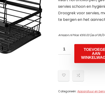
servies schoon en hygiën
Droogrek voor servies, 
te bergen en het aanrech
Amazon.nl Price:
€
66.03
(as of 06/0
TOEVOEG
AAN
WINKELWA
Categorieën:
Apparatuur en be