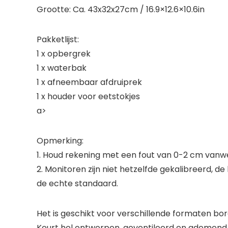
Grootte: Ca. 43x32x27cm / 16.9×12.6×10.6in
Pakketlijst:
1 x opbergrek
1 x waterbak
1 x afneembaar afdruiprek
1 x houder voor eetstokjes
a>
Opmerking:
1. Houd rekening met een fout van 0-2 cm van
2. Monitoren zijn niet hetzelfde gekalibreerd, 
de echte standaard.
Het is geschikt voor verschillende formaten bo
Keurt hol ontworpen, geventileerd en ademend,