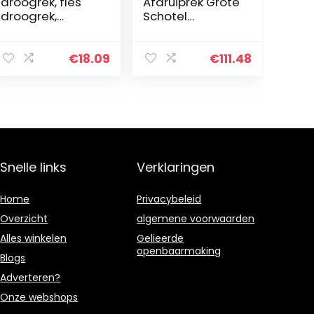
droogrek, fles
Afdruiprek Grote
droogrek,
Schotel
babyfles
Droogrek Met
droogrek
Verwijderbare
afdruiprek voor
Druppelbak Bowl
€
18.09
€
111.48
thuis
Plaat Rack
Houder Voor
Keuken
Aanrecht…
Snelle links
Verklaringen
Home
Privacybeleid
Overzicht
algemene voorwaarden
Alles winkelen
Gelieerde
openbaarmaking
Blogs
Adverteren?
Onze webshops