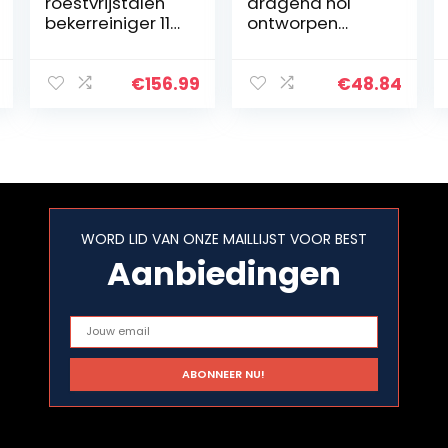
roestvrijstalen
dragend hol
bekerreiniger 114
ontworpen
mm diameter
duurzaam
voor coffeeshop
afdruiprek,
stabiel
€
156.99
€
48.84
opbergrek voor
serviesgoed,
voor borden
WORD LID VAN ONZE MAILLIJST VOOR BEST
Aanbiedingen