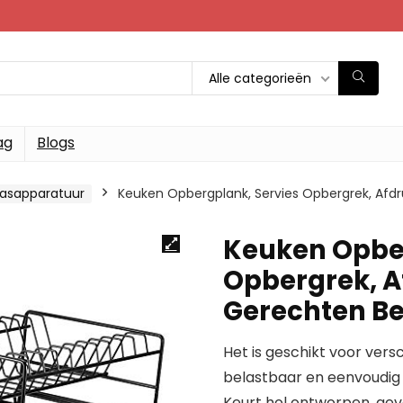
Alle categorieën
ag
Blogs
asapparatuur
Keuken Opbergplank, Servies Opbergrek, Af
Keuken Opber
Opbergrek, A
Gerechten 
Het is geschikt voor vers
belastbaar en eenvoudig
Keurt hol ontworpen, gev