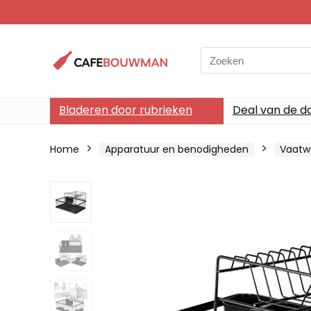
Search
for:
Bladeren door rubrieken
Deal van de d
Home
Apparatuur en benodigheden
Vaatw