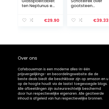
Glasspoeltablet
Schotelrek over
ten Neptunus en
gootsteen
TwinGo (48
dubbellaags
tabletten = 192
aluminium
toepassingen)
gootsteen
€
29.90
€
39.33
standaard
schotel
droogrek keuken
organizer
afdruipplaat…
Over ons
Cafebouwman is een moderne alles-in-één
prijsvergelijkings- en beoordelingswebsite die de
beste deals biedt die beschikbaar zijn op amazon en u
op de hoogte houdt via de laatst toegevoegde blogs.
Alle afbeeldingen zijn auteursrechtelijk beschermd
door hun respectievelijke eigenaren. Alle geciteerde
inhoud is afgeleid van hun respectievelijke bronnen.