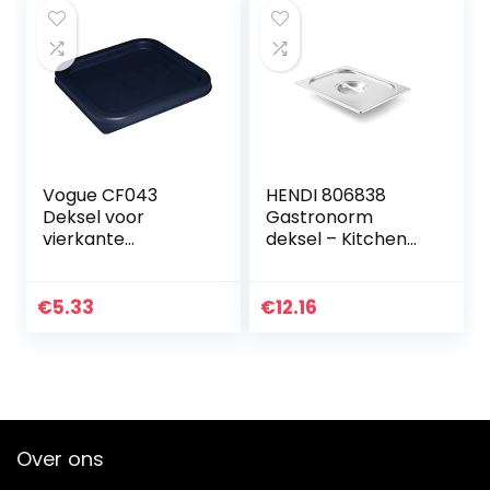
Vogue CF043
HENDI 806838
Deksel voor
Gastronorm
vierkante
deksel – Kitchen
containers, 1,5 L-
Line – GN 1/2-
3,5 L, blauw
265×325 mm
€
5.33
€
12.16
Over ons