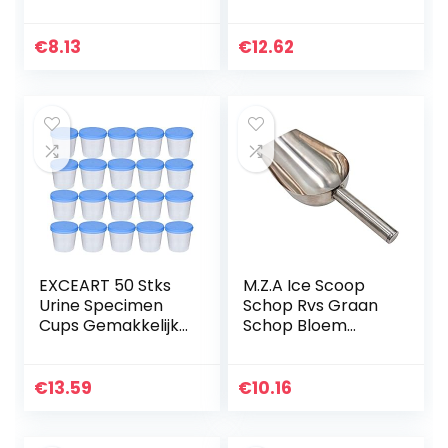
“Super Idee”
€
8.13
€
12.62
EXCEART 50 Stks
M.Z.A Ice Scoop
Urine Specimen
Schop Rvs Graan
Cups Gemakkelijk
Schop Bloem
Te Verzamelen
Schep Koffie
Urine Specimen
Scoop Thee Scoop
Voor
Spice Schop voor
€
13.59
€
10.16
Zwangerschapste
Huisdier Voedsel
st en Ovulatie
Ijsafval…
Test…