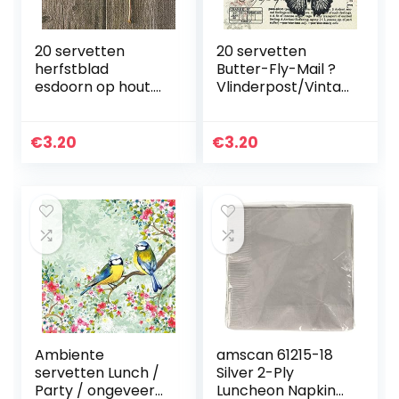
20 servetten
20 servetten
herfstblad
Butter-Fly-Mail ?
esdoorn op hout.
Vlinderpost/Vintag
tafeldecoratie
e 33x33cm
herfst met
esdoornblad.
€
3.20
€
3.20
Papieren
servetten herfst
bruin herfstmotief
33 x 33 cm
Ambiente
amscan 61215-18
servetten Lunch /
Silver 2-Ply
Party / ongeveer
Luncheon Napkins