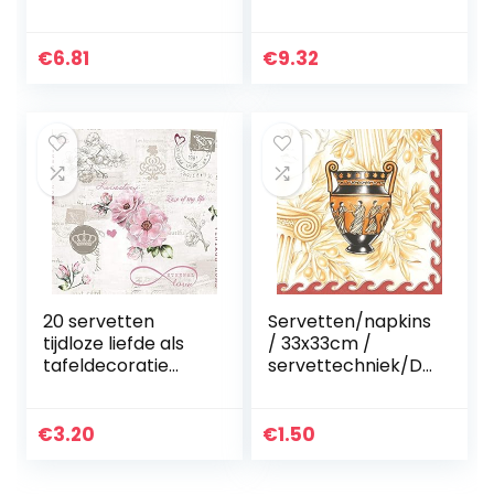
33x33cm Bird
Value Pack 33cm-
Watching Green
50 stuks servetten,
2-laags, 33 cm,
€
6.81
€
9.32
zilverkleurig, 50…
20 servetten
Servetten/napkins
tijdloze liefde als
/ 33x33cm /
tafeldecoratie
servettechniek/Du
voor de bruiloft in
itse
vintage-look 33 x
amfoort/vaas/bek
33 cm
er
€
3.20
€
1.50