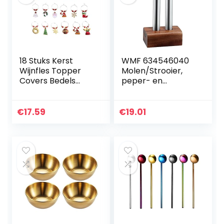
18 Stuks Kerst
WMF 634546040
Wijnfles Topper
Molen/Strooier,
Covers Bedels
peper- en
Voor Drinkglazen
zoutstel, Mat
Kerst Wijnglas
Cromargan
Tags Hangers in
roestvrij staal,
€
17.59
€
19.01
De Vorm Van Een
Acaciahout,
Kerstboom
Inclusief
Kerstdecoraties
Cromargan
Voor Wijnglazen
trechter,
Kerstfeest
Vaatwasmachineb
Charme Drankjes
estendig