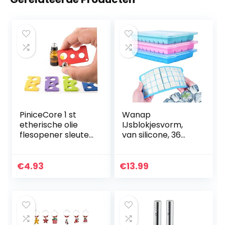
PiniceCore 1 st
Wanap
etherische olie
IJsblokjesvorm,
flesopener sleutel
van silicone, 36
verwijdert &
vakjes, om in te
vervangt Roller
vriezen, 108
ballen op flessen
ijsblokjes, geschikt
€
4.93
€
13.99
voor 1 ml 2ml 5ml
voor koelkast,
10ml…
magnetron en…