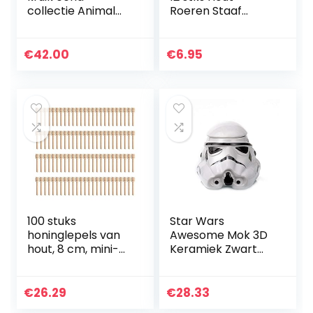
collectie Animal
Roeren Staaf
Farm
Sticks Server voor
Honing Jar
Dispense
€
42.00
€
6.95
Verzamelen
Motregen Honing
Party…
100 stuks
Star Wars
honinglepels van
Awesome Mok 3D
hout, 8 cm, mini-
Keramiek Zwart
pollepel,
Darth Vader
honingkonijntje,
Stormtrooper
voor geschenken,
Helm Mok
€
26.29
€
28.33
feest, bruiloft,
Creatieve Bekers