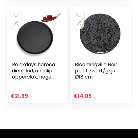
baby, douche…
en Mokken (Wit)
Relaxdays horeca
Bloomingville Noir
dienblad, antislip
plaat zwart/grijs
oppervlak, hoge
Ø18 cm
rand, serveerblad
voor café, bar,
restaurant, Ø 35
€
21.99
€
14.05
cm, zwart