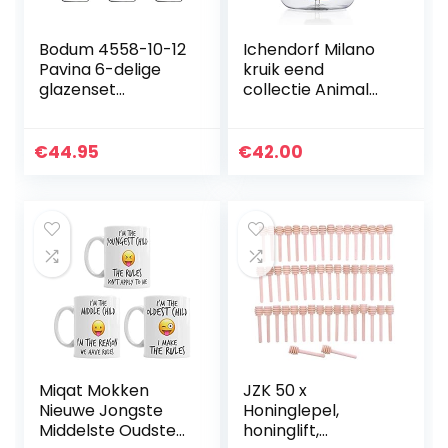
Bodum 4558-10-12
Ichendorf Milano
Pavina 6-delige
kruik eend
glazenset
collectie Animal
(dubbelwandig,
Farm
geïsoleerd, 0,25
liter) transparant
€
44.95
€
42.00
Miqat Mokken
JZK 50 x
Nieuwe Jongste
Honinglepel,
Middelste Oudste
honinglift,