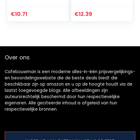
Kind Zuster Broer
honingspiraal,
Rules Grappige
honingstok, 8 cm,
Koffie Mok Thee
voor bruiloft,
€
10.71
€
12.39
Cup Gift
verjaardag,
babydouche,
Kerstmis, party,
dessertgereedsch
ap
Over ons
Cafebouwman is een moderne alles-in-één prijsvergelijkings-
en beoordelingswebsite die de beste deals biedt die
beschikbaar zijn op amazon en u op de hoogte houdt via de
laatst toegevoegde blogs. Alle afbeeldingen zijn
auteursrechtelijk beschermd door hun respectievelijke
eigenaren. Alle geciteerde inhoud is afgeleid van hun
respectievelijke bronnen.