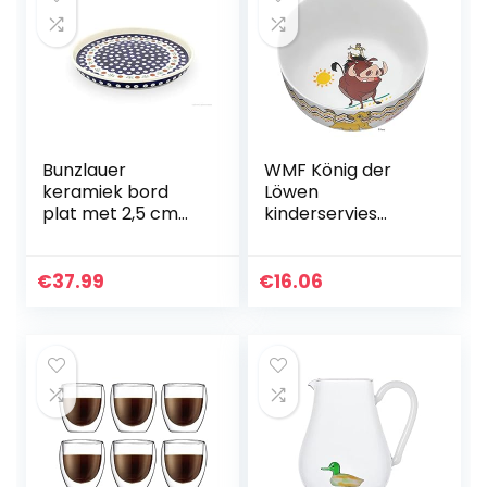
Bunzlauer
WMF König der
keramiek bord
Löwen
plat met 2,5 cm
kinderservies
rand, Ø 24,5 cm,
kindermueslischaa
decor 41
l 13,8 cm, porselein,
vaatwasmachineb
€
37.99
€
16.06
estendig, kleur-
en…