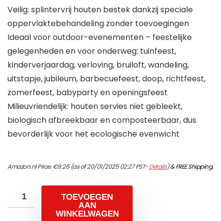
Veilig: splintervrij houten bestek dankzij speciale
oppervlaktebehandeling zonder toevoegingen
Ideaal voor outdoor-evenementen – feestelijke
gelegenheden en voor onderweg: tuinfeest,
kinderverjaardag, verloving, bruiloft, wandeling,
uitstapje, jubileum, barbecuefeest, doop, richtfeest,
zomerfeest, babyparty en openingsfeest
Milieuvriendelijk: houten servies niet gebleekt,
biologisch afbreekbaar en composteerbaar, dus
bevorderlijk voor het ecologische evenwicht
Amazon.nl Price:
€
9.26
(as of 20/01/2025 02:27 PST-
Details
)
&
FREE Shipping
.
TOEVOEGEN
AAN
WINKELWAGEN