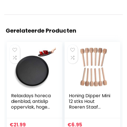
Gerelateerde Producten
Relaxdays horeca
Honing Dipper Mini
dienblad, antislip
12 stks Hout
oppervlak, hoge
Roeren Staaf
rand, serveerblad
Sticks Server voor
voor café, bar,
Honing Jar
restaurant, Ø 35
Dispense
€
21.99
€
6.95