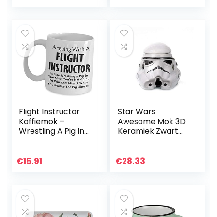
cm, zwart
Verzamelen
Motregen Honing
Party…
Flight Instructor
Star Wars
Koffiemok –
Awesome Mok 3D
Wrestling A Pig In
Keramiek Zwart
The Mud
Darth Vader
Stormtrooper
Helm Mok
€
15.91
€
28.33
Creatieve Bekers
en Mokken (Wit)