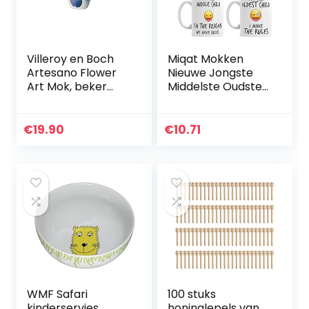
Villeroy en Boch
Miqat Mokken
Artesano Flower
Nieuwe Jongste
Art Mok, beker
Middelste Oudste
met folaraal
Kind Zuster Broer
design van
Rules Grappige
premium
Koffie Mok Thee
€
19.90
€
10.71
porselein,
Cup Gift
vaatwasmachineb
estendig, 380…
WMF Safari
100 stuks
kinderservies,
honinglepels van