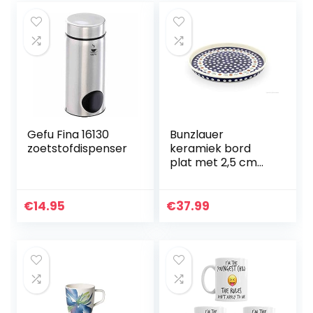
Gefu Fina 16130
Bunzlauer
zoetstofdispenser
keramiek bord
plat met 2,5 cm
rand, Ø 24,5 cm,
decor 41
€
14.95
€
37.99