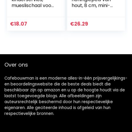
mueslischaal voor
hout, 8 cm, mini-
kinderen, 13,8 cm,
pollepel,
porselein,
honingkonijntje,
vaatwasmachineb
voor geschenken,
€
18.07
€
26.29
estendig, kleur- en
feest, bruiloft,
voedselveilig
baby, douche…
Over ons
Cafebouwman is een moderne alles-in-één prijsvergelijkings-
en beoordelingswebsite die de beste deals biedt die
beschikbaar zijn op amazon en u op de hoogte houdt via de
laatst toegevoegde blogs. Alle afbeeldingen zijn
auteursrechtelijk beschermd door hun respectievelijke
eigenaren. Alle geciteerde inhoud is afgeleid van hun
respectievelijke bronnen.