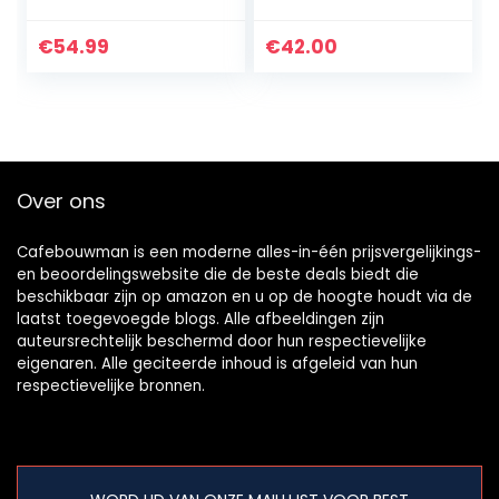
H=7,7 cm, V=1,3
liter decor 37
€
54.99
€
42.00
Over ons
Cafebouwman is een moderne alles-in-één prijsvergelijkings-
en beoordelingswebsite die de beste deals biedt die
beschikbaar zijn op amazon en u op de hoogte houdt via de
laatst toegevoegde blogs. Alle afbeeldingen zijn
auteursrechtelijk beschermd door hun respectievelijke
eigenaren. Alle geciteerde inhoud is afgeleid van hun
respectievelijke bronnen.