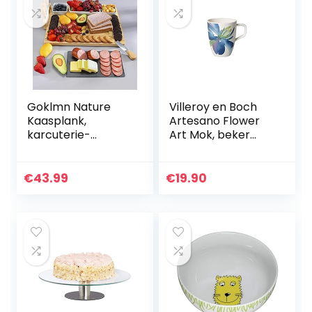
Goklmn Nature
Villeroy en Boch
Kaasplank,
Artesano Flower
karcuterie-
Art Mok, beker
plankset met
met folaraal
afneembare
design van
leiplaat,
premium
€
43.99
€
19.90
kaasdienblad met
porselein,
3 porseleinen
vaatwasmachineb
borden voor…
estendig, 380…