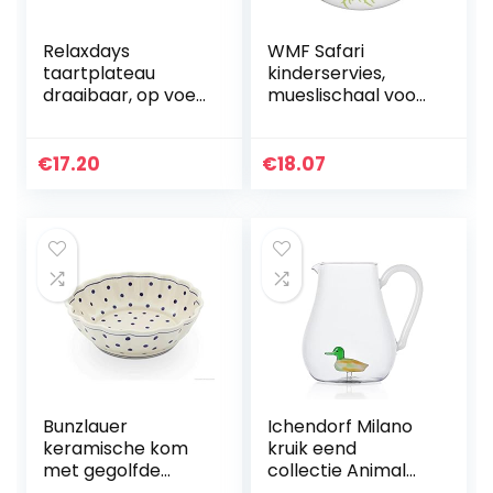
Relaxdays
WMF Safari
taartplateau
kinderservies,
draaibaar, op voet,
mueslischaal voor
Ø 30 cm, voor
kinderen, 13,8 cm,
cake, glas, roestvrij
porselein,
staal, glazen
vaatwasmachineb
€
17.20
€
18.07
taartschaal,
estendig, kleur- en
transparant
voedselveilig
Bunzlauer
Ichendorf Milano
keramische kom
kruik eend
met gegolfde
collectie Animal
rand, Ø24,2 cm,
Farm