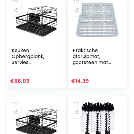
Keuken
Praktische
Opbergplank,
afdruipmat,
Servies
gootsteen mat
Opbergrek,
siliconen
Afdruiprek, voor
multifunctionele
Gerechten
antislip warmte-
€
66.03
€
14.39
Bewaarkommen
isolerende afvoer
pad keuken…