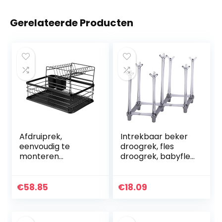
Gerelateerde Producten
Afdruiprek,
Intrekbaar beker
eenvoudig te
droogrek, fles
monteren
droogrek, babyfles
Duurzaam Sterk
droogrek
dragend
afdruiprek voor
Afdruiprek, voor
thuis
€
58.85
€
18.09
opbergkommen
Lepels Eetstokjes
Gerechten