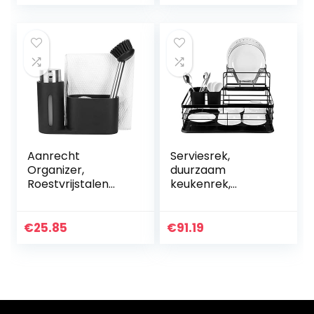
serviesgoed, voor
borden
Aanrecht
Serviesrek,
Organizer,
duurzaam
Roestvrijstalen
keukenrek,
Wasmiddel
stabiele structuur
Dispenser
Duurzaam voor
Container
gerechten
€
25.85
€
91.19
Vaatdoek Rag
Bewaarschalen
Opbergrek
Handdoekenrek,
Borstel
Zeepdispenser
Houder, voor