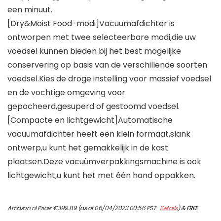
een minuut.
[Dry&Moist Food-modi]Vacuumafdichter is
ontworpen met twee selecteerbare modi,die uw
voedsel kunnen bieden bij het best mogelijke
conservering op basis van de verschillende soorten
voedsel.Kies de droge instelling voor massief voedsel
en de vochtige omgeving voor
gepocheerd,gesuperd of gestoomd voedsel.
[Compacte en lichtgewicht]Automatische
vacuümafdichter heeft een klein formaat,slank
ontwerp,u kunt het gemakkelijk in de kast
plaatsen.Deze vacuümverpakkingsmachine is ook
lichtgewicht,u kunt het met één hand oppakken.
Amazon.nl Price:
€
399.89
(as of 06/04/2023 00:56 PST-
Details
)
&
FREE