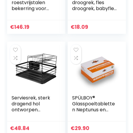
roestvrijstalen
droogrek, fles
bekerring voor
droogrek, babyfles
thuis
droogrek
afdruiprek voor
thuis
€
146.19
€
18.09
Serviesrek, sterk
SPÜLBOY®
dragend hol
Glasspoeltablette
ontworpen
n Neptunus en
duurzaam
TwinGo (48
afdruiprek, stabiel
tabletten = 192
opbergrek voor
toepassingen)
€
48.84
€
29.90