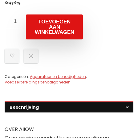
Shipping
.
TOEVOEGEN
AAN
WINKELWAGEN
Categorieën:
Apparatuur en benodigheden
,
Voedselbereidingsbenodigdheden
Beschrijving
OVER AIIOW
Onze missie is voedsel besparen en slimme