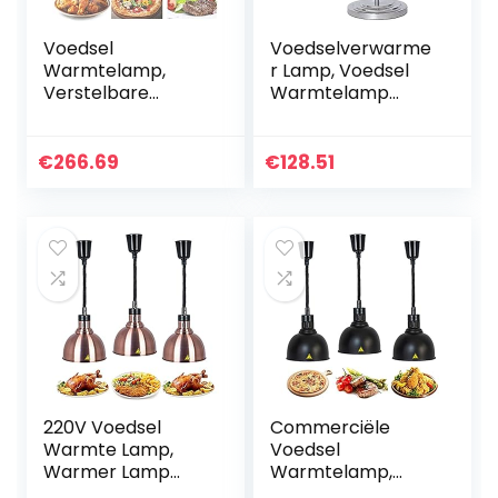
Voedsel
Voedselverwarme
Warmtelamp,
r Lamp, Voedsel
Verstelbare
Warmtelamp
Voedselverwarme
Verstelbare Hoek
r Lamp Met Lamp
Commercieel
Voor Restaurant
Hotel
€
266.69
€
128.51
Keukenbuffet,
Keukenapparatuur
Ideaal Voor
Restaurantbenodi
Commercieel En…
gdheden…
220V Voedsel
Commerciële
Warmte Lamp,
Voedsel
Warmer Lamp
Warmtelamp,
Slang Intrekbare
220V Intrekbare