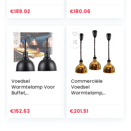
Voedsel
Voedsel
Verwarming Lamp
Verwarmingslamp
€
189.02
€
180.06
High Power Voor
Voedselverwarme
Commerciële
r High Power
Hotel Keuken…
Commerciële
Hotel…
Voedsel
Commerciële
Warmtelamp Voor
Voedsel
Buffet,
Warmtelamp,
Commerciële
Professionele
Voedsel
Voedselverwarmin
Warmtelamp
gsverwarmerlamp
€
152.63
€
201.51
Warmer Voor
Voor Thuis Keuken,
Hotelkeuken,
Restaurant En
Telescopische
Buffet…