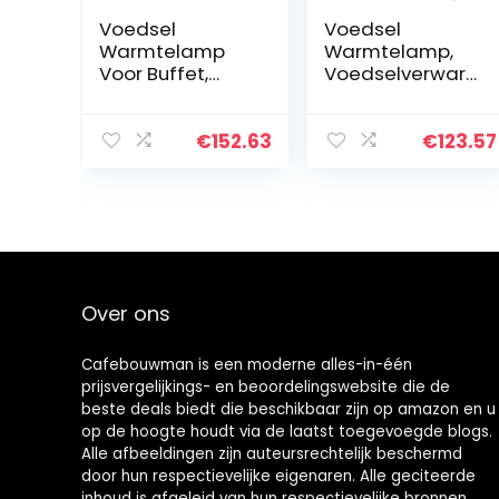
Voedsel
Voedsel
Warmtelamp
Warmtelamp,
Voor Buffet,
Voedselverwar
Commerciële
mer Lamp Met
Voedsel
275W-lamp,
Warmtelamp
Gebruikt Voor
€
152.63
€
123.57
Warmer Voor
Restaurant
Hotelkeuken,
Keuken Buffet
Telescopische
Voedsel
Warmtelamp…
Verwarming…
Over ons
Cafebouwman is een moderne alles-in-één
prijsvergelijkings- en beoordelingswebsite die de
beste deals biedt die beschikbaar zijn op amazon en u
op de hoogte houdt via de laatst toegevoegde blogs.
Alle afbeeldingen zijn auteursrechtelijk beschermd
door hun respectievelijke eigenaren. Alle geciteerde
inhoud is afgeleid van hun respectievelijke bronnen.