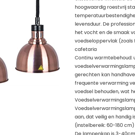
hoogwaardig roestvrij st
temperatuurbestendighei
levensduur. De professi
het vocht en de smaak v
voedseloppervlak (zoals f
cafetaria
Continu warmtebehoud: u
voedselverwarmingslamp 
gerechten kan handhaven
frequente verwarming ve
voedsel behouden, wat he
Voedselverwarmingslampe
Voedselverwarmingslamp:
aan, dat veilig en handig 
(instelbereik: 60-180 cm
De lampenkap is 3-40cm 