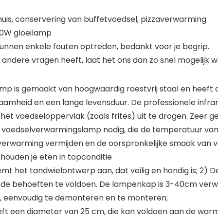
thuis, conservering van buffetvoedsel, pizzaverwarming
50W gloeilamp
nnen enkele fouten optreden, bedankt voor je begrip.
andere vragen heeft, laat het ons dan zo snel mogelijk w
amp is gemaakt van hoogwaardig roestvrij staal en heef
zaamheid en een lange levensduur. De professionele inf
t voedseloppervlak (zoals frites) uit te drogen. Zeer ge
 voedselverwarmingslamp nodig, die de temperatuur va
verwarming vermijden en de oorspronkelijke smaak van 
houden je eten in topconditie
 het tandwielontwerp aan, dat veilig en handig is; 2) De
nde behoeften te voldoen. De lampenkap is 3-40cm verwij
, eenvoudig te demonteren en te monteren;
t een diameter van 25 cm, die kan voldoen aan de wa