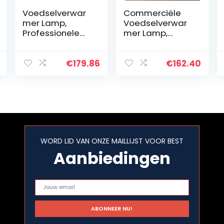
Voedselverwar
Commerciële
mer Lamp,
Voedselverwar
Professionele
mer Lamp,
Voedselverwar
Professionele
mer Lamp Voor
Voedsel
Restaurantkeuk
Warmtelamp
€
179.86
€
162.40
en
Hanglamp
Buffetverwarme
Geschikt Voor
r Tafel, Hield De…
Cafetaria Hotel
Gezin…
WORD LID VAN ONZE MAILLIJST VOOR BEST
Aanbiedingen