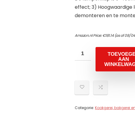
effect; 3) Hoogwaardige 
demonteren en te monte
Amazon.nl Price:
€
181.14
(as of 08/0
TOEVOEG
AAN
WINKELWA
Categorie:
Kookgerei, bakgerei 