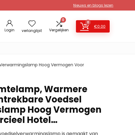
Nieuws en blogs lezen
0
0
€
0.00
Login
Vergelijken
verlanglijst
l Verwarmingslamp Hoog Vermogen Voor
mtelamp, Warmere
ntrekbare Voedsel
slamp Hoog Vermogen
cieel Hotel…
e voedselverwarmingslamp is gemaakt van