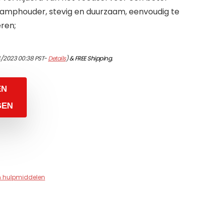
lamphouder, stevig en duurzaam, eenvoudig te
ren;
4/2023 00:38 PST-
Details
)
&
FREE Shipping
.
EN
GEN
en hulpmiddelen