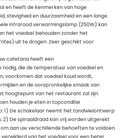
aal en heeft de kenmerken van hoge
d, stevigheid en duurzaamheid en een lange
onele infrarood verwarmingslamp (250W) kan
an het voedsel behouden zonder het
rites) uit te drogen. Zeer geschikt voor
w cafetaria heeft een
nodig, die de temperatuur van voedsel en
, voorkomen dat voedsel koud wordt,
rmijden en de oorspronkelijke smaak van
t hoogtepunt van het restaurant zal zijn.
n houden je eten in topconditie
 1) De schakelaar neemt het tandwielontwerp
is; 2) De spiraaldraad kan vrij worden uitgerekt
) om aan uw verschillende behoeften te voldoen.
verwijderd van het voedsel voor een beter