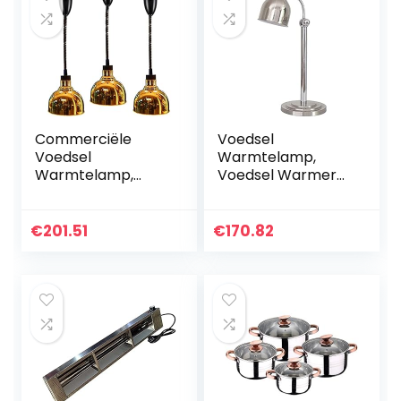
Commerciële
Voedsel
Voedsel
Warmtelamp,
Warmtelamp,
Voedsel Warmer
Professionele
Lamp Hout
Voedselverwarmin
Voedsel
gsverwarmerlamp
Temperatuur Voor
€
201.51
€
170.82
Voor Thuis Keuken,
Buffet Food Court
Restaurant En
Restaurant 220V
Buffet…
500W HHORB…