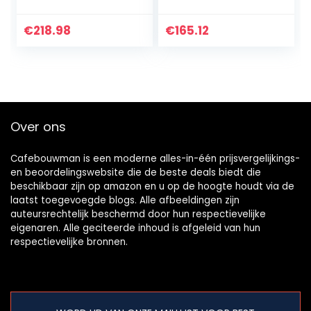
Voedselverwarme
r Voor Feesten En
r Lamp Voor
Buffetten,
Restaurant Keuken
Rechthoekig
€
218.98
€
165.12
Buffet, In Hoogte
Commerciële
Verstelbaar 75-
Horeca
170cm…
Verwarmingslamp
…
Over ons
Cafebouwman is een moderne alles-in-één prijsvergelijkings-
en beoordelingswebsite die de beste deals biedt die
beschikbaar zijn op amazon en u op de hoogte houdt via de
laatst toegevoegde blogs. Alle afbeeldingen zijn
auteursrechtelijk beschermd door hun respectievelijke
eigenaren. Alle geciteerde inhoud is afgeleid van hun
respectievelijke bronnen.