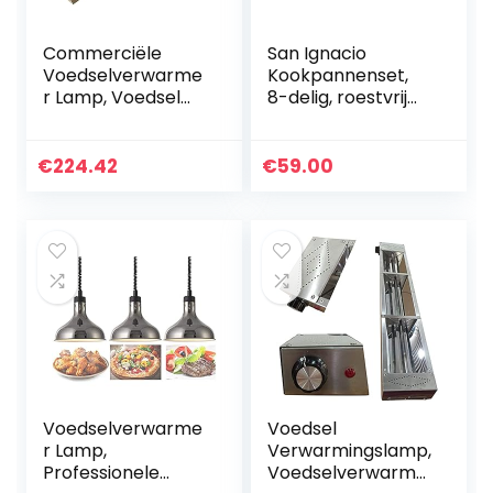
Commerciële
San Ignacio
Voedselverwarme
Kookpannenset,
r Lamp, Voedsel
8-delig, roestvrij
Warmtelamp
staal, met glazen
Keukenlamp Voor
deksels, geschikt
Feesten En
voor inductie,
€
224.42
€
59.00
Buffetten,
collectie Altea…
Roestvrijstalen
Horeca…
Voedselverwarme
Voedsel
r Lamp,
Verwarmingslamp,
Professionele
Voedselverwarme