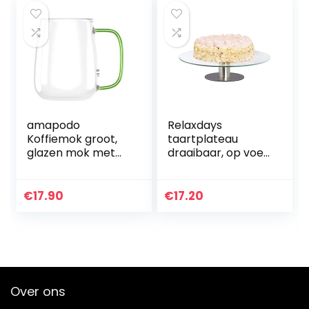
amapodo
Relaxdays
Koffiemok groot,
taartplateau
glazen mok met
draaibaar, op voet,
handvat, jumbo
Ø 30 cm, voor
koffiekop, XXL
cake, glas, roestvrij
kantoormok,
staal, glazen
€
17.90
€
17.20
plasticvrij, cadeau-
taartschaal,
idee voor
transparant
vrouwen…
Over ons