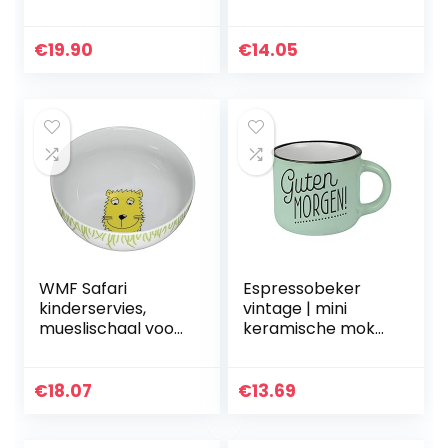
met folaraal
design van
premium
€
19.90
€
14.05
porselein,
vaatwasmachineb
estendig, 380…
WMF Safari
Espressobeker
kinderservies,
vintage | mini
mueslischaal voor
keramische mok
kinderen, 13,8 cm,
om cadeau te
porselein,
geven | 95 ml |
vaatwasmachineb
Guten Morgen,
€
18.07
€
13.69
estendig, kleur- en
61284, groen
voedselveilig