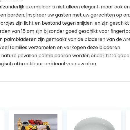
𝐑𝐄𝐍 – Elk afzonderlijk exemplaar is niet alleen elegant, maar 
outen borden. Inspireer uw gasten met uw gerechten op
feestbordjes zijn licht en bestand tegen snijden, en zijn gesch
rden van 15 cm zijn bijzonder goed geschikt voor fingerfo
borden van palmbladeren zijn gemaakt van de bladeren van de
 Veel families verzamelen en verkopen deze bladeren
Alleen de van nature gevallen palmbladeren worden onder hitt
iologisch afbreekbaar en ideaal voor uw eten