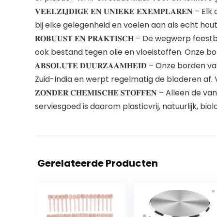
𝐕𝐄𝐄𝐋𝐙𝐈𝐉𝐃𝐈𝐆𝐄 𝐄𝐍 𝐔𝐍𝐈𝐄𝐊𝐄 𝐄𝐗𝐄𝐌𝐏𝐋𝐀
bij elke gelegenheid en voelen aan als echt h
𝐑𝐎𝐁𝐔𝐔𝐒𝐓 𝐄𝐍 𝐏𝐑𝐀𝐊𝐓𝐈𝐒𝐂𝐇 – De wegwerp 
ook bestand tegen olie en vloeistoffen. Onze bo
𝐀𝐁𝐒𝐎𝐋𝐔𝐓𝐄 𝐃𝐔𝐔𝐑𝐙𝐀𝐀𝐌𝐇𝐄𝐈𝐃 – Onze 
Zuid-India en werpt regelmatig de bladeren af.
𝐙𝐎𝐍𝐃𝐄𝐑 𝐂𝐇𝐄𝐌𝐈𝐒𝐂𝐇𝐄 𝐒𝐓𝐎𝐅𝐅𝐄𝐍 – 
serviesgoed is daarom plasticvrij, natuurlijk, b
Gerelateerde Producten