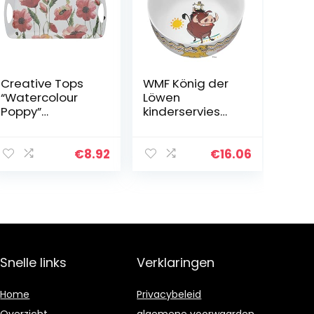
Creative Tops
WMF König der
“Watercolour
Löwen
Poppy”
kinderservies
melamine
kindermueslisch
dienblad met
aal 13,8 cm,
decoratieve
porselein,
€
8.92
€
16.06
opdruk, 38,5 x 20
vaatwasmachin
cm (15″ x 8″) –
ebestendig,
wit/rood
kleur- en…
Snelle links
Verklaringen
Home
Privacybeleid
Overzicht
algemene voorwaarden