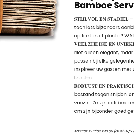
Bamboe Serv
𝐒𝐓𝐈𝐉𝐋𝐕𝐎𝐋 𝐄𝐍 𝐒𝐓𝐀
toch iets bijzonders aan
op karton of plastic? WA
𝐕𝐄𝐄𝐋𝐙𝐈𝐉𝐃𝐈𝐆𝐄 𝐄𝐍 𝐔𝐍
niet alleen elegant, maar 
passen bij elke gelegenh
Inspireer uw gasten me
borden
𝐑𝐎𝐁𝐔𝐔𝐒𝐓 𝐄𝐍 𝐏𝐑𝐀𝐊𝐓
bestand tegen snijden, en
vriezer. Ze zijn ook besta
cm zijn bijzonder goed ge
Amazon.nl Price:
€
15.89
(as of 20/01