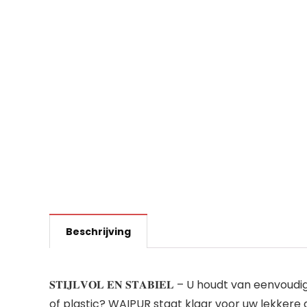
Beschrijving
𝐒𝐓𝐈𝐉𝐋𝐕𝐎𝐋 𝐄𝐍 𝐒𝐓𝐀𝐁𝐈𝐄𝐋 – U houdt van
of plastic? WAIPUR staat klaar voor uw lekkere