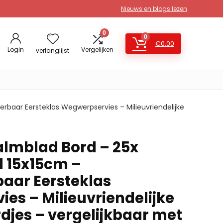
Nieuws en blogs lezen
0
0
€
0.00
Login
Vergelijken
verlanglijst
rbaar Eersteklas Wegwerpservies – Milieuvriendelijke
almblad Bord – 25x
d 15x15cm –
aar Eersteklas
es – Milieuvriendelijke
jes – vergelijkbaar met