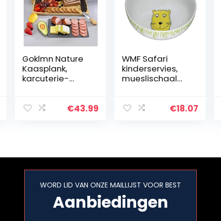
Goklmn Nature
WMF Safari
Kaasplank,
kinderservies,
karcuterie-
mueslischaal
plankset met
voor kinderen,
afneembare
13,8 cm,
leiplaat,
porselein,
€
43.99
€
18.07
kaasdienblad
vaatwasmachin
met 3
ebestendig,
porseleinen
kleur- en
borden voor…
voedselveilig
WORD LID VAN ONZE MAILLIJST VOOR BEST
Aanbiedingen