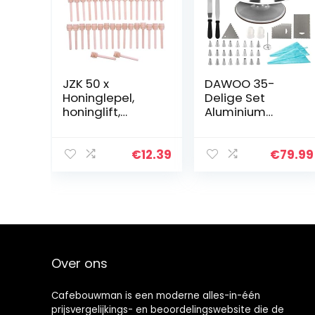
JZK 50 x
DAWOO 35-
Honinglepel,
Delige Set
honinglift,
Aluminium
honingspiraal,
Profiel
honingstok, 8
Draaibaar
cm, voor bruiloft,
Taartplateau,
€
12.39
€
79.99
verjaardag,
Taartstandaard
babydouche,
, Cake
Kerstmis, party,
Decoratie,
dessertgereeds
jsspatel en
chap
Gladder
Over ons
Cafebouwman is een moderne alles-in-één
prijsvergelijkings- en beoordelingswebsite die de