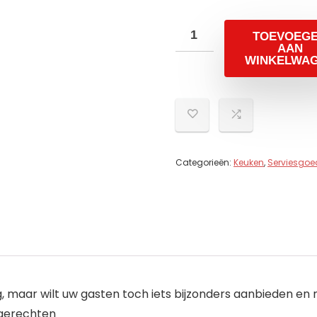
TOEVOEG
AAN
WINKELWA
Categorieën:
Keuken
,
Serviesgoe
 eenvoudig, maar wilt uw gasten toch iets bijzonders aanbiede
 gerechten