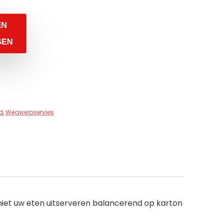
EN
GEN
d
,
Wegwerpservies
n en niet uw eten uitserveren balancerend op karton