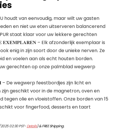
ies
𝐈𝐄𝐋 – U houdt van eenvoudig, maar wilt uw gasten
bieden en niet uw eten uitserveren balancerend
IPUR staat klaar voor uw lekkere gerechten
𝐈𝐄𝐊𝐄 𝐄𝐗𝐄𝐌𝐏𝐋𝐀𝐑𝐄𝐍 – Elk afzonderlijk exemplaar is
ook enig in zijn soort door de unieke nerven. Ze
eid en voelen aan als echt houten borden.
t uw gerechten op onze palmblad wegwerp
𝐈𝐒𝐂𝐇 – De wegwerp feestbordjes zijn licht en
 zijn geschikt voor in de magnetron, oven en
nd tegen olie en vloeistoffen. Onze borden van 15
schikt voor fingerfood, desserts en taart
/2025 02:30 PST-
Details
)
&
FREE Shipping
.