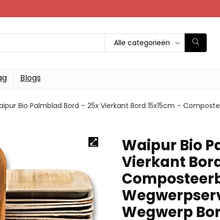
Alle categorieën
ag
Blogs
ipur Bio Palmblad Bord – 25x Vierkant Bord 15x15cm – Compostee
Waipur Bio P
Vierkant Bor
Composteerb
Wegwerpservi
Wegwerp Bord