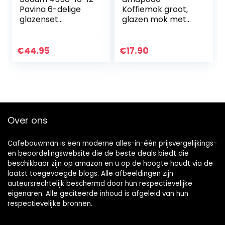
Pavina 6-delige
Koffiemok groot,
glazenset
glazen mok met
(dubbelwandig,
handvat, jumbo
geïsoleerd, 0,25
koffiekop, XXL
liter) transparant
kantoormok,
€
44.95
€
17.90
plasticvrij, cadeau-
idee voor
vrouwen…
Over ons
Cafebouwman is een moderne alles-in-één prijsvergelijkings-
en beoordelingswebsite die de beste deals biedt die
beschikbaar zijn op amazon en u op de hoogte houdt via de
laatst toegevoegde blogs. Alle afbeeldingen zijn
auteursrechtelijk beschermd door hun respectievelijke
eigenaren. Alle geciteerde inhoud is afgeleid van hun
respectievelijke bronnen.