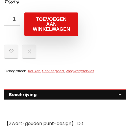
Shipping
.
TOEVOEGEN
AAN
WINKELWAGEN
Categorieën:
Keuken
,
Serviesgoed
,
Wegwerpservies
Beschrijving
【Zwart-gouden punt-design】 Dit