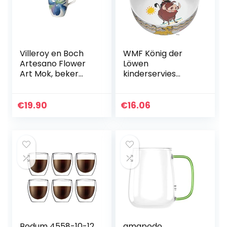
Villeroy en Boch
WMF König der
Artesano Flower
Löwen
Art Mok, beker
kinderservies
met folaraal
kindermueslischaa
design van
l 13,8 cm, porselein,
premium
vaatwasmachineb
€
19.90
€
16.06
porselein,
estendig, kleur-
vaatwasmachineb
en…
estendig, 380…
Bodum 4558-10-12
amapodo