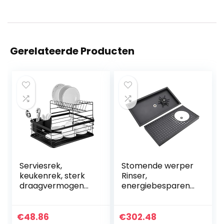
Gerelateerde Producten
Serviesrek,
Stomende werper
keukenrek, sterk
Rinser,
draagvermogen
energiebesparend
voor schalen in de
e automatische
winkel
bekerwasreiniger
voor commercieel
€
48.86
€
302.48