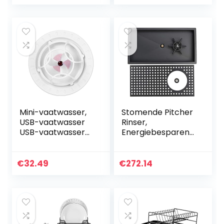
Mini-vaatwasser,
Stomende Pitcher
USB-vaatwasser
Rinser,
USB-vaatwasser
Energiebesparend
voor huishoudelijke
e Praktische
keuken(rood)
Duurzame
Automatische Cup
€
32.49
€
272.14
Washer Cleaner
for Household