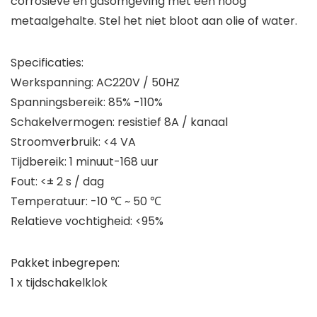
corrosieve en gasomgeving met een hoog
metaalgehalte. Stel het niet bloot aan olie of water.
Specificaties:
Werkspanning: AC220V / 50HZ
Spanningsbereik: 85% -110%
Schakelvermogen: resistief 8A / kanaal
Stroomverbruik: <4 VA
Tijdbereik: 1 minuut-168 uur
Fout: <± 2 s / dag
Temperatuur: -10 ℃ ~ 50 ℃
Relatieve vochtigheid: <95%
Pakket inbegrepen:
1 x tijdschakelklok