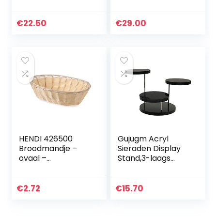
Inclusief krijtjes
Serveerrestaurant
€
22.50
€
29.00
HENDI 426500
Gujugm Acryl
Broodmandje –
Sieraden Display
ovaal –
Stand,3-laags
225x130x(H)55 mm
Roterende
Circulaire Sieraden
Display
€
2.72
€
15.70
Stand,Gebruikt
voor Oorbellen…