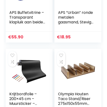
APS Buffetvitrine –
APS “Urban” ronde
Transparant
metalen
klapluik aan beide
gaasmand, Stevige
zijden, één schaal,
gaasmand, (L x B x
één roestvrijstalen
H) 30 x 14 x 12 cm,
dienblad en twee
Broodmand,
€
55.90
€
18.95
koelbatterijen –
fruitmand,
Made in Germany
groentemand,
stapelbaar, zwart,
vaatwasmachineb
estendig
Krijtbordfolie –
Olympia Houten
200×45 cm –
Taco Stand/Riser
Muursticker –
275x150x55mm