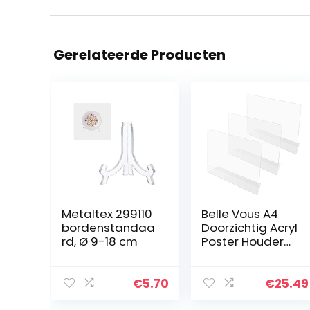
Gerelateerde Producten
Metaltex 299110
Belle Vous A4
bordenstandaa
Doorzichtig Acryl
rd, Ø 9-18 cm
Poster Houder
(3 Pak) –
Gehelde
Landschap
€
5.70
€
25.49
Plastic Display