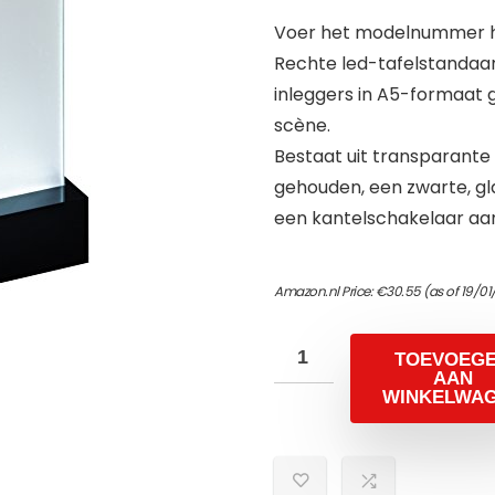
Voer het modelnummer hi
Rechte led-tafelstandaard
inleggers in A5-formaat g
scène.
Bestaat uit transparante
gehouden, een zwarte, g
een kantelschakelaar aa
Amazon.nl Price:
€
30.55
(as of 19/01
TOEVOEG
AAN
WINKELWA