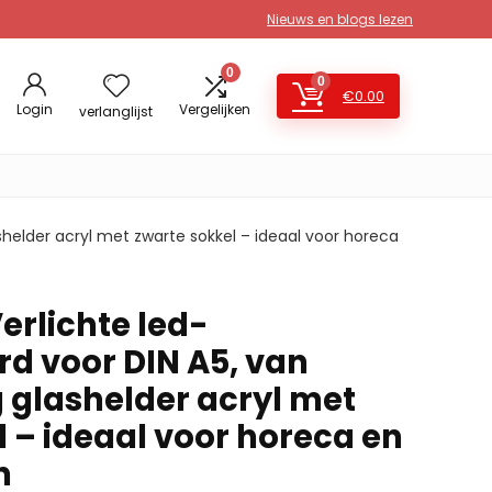
Nieuws en blogs lezen
0
0
€
0.00
Login
Vergelijken
verlanglijst
helder acryl met zwarte sokkel – ideaal voor horeca
erlichte led-
rd voor DIN A5, van
glashelder acryl met
 – ideaal voor horeca en
n