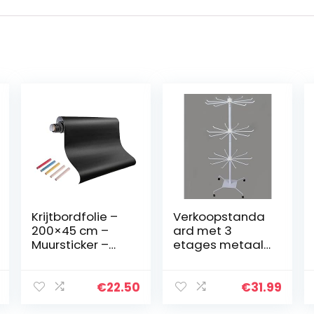
Krijtbordfolie –
Verkoopstanda
200×45 cm –
ard met 3
Muursticker –
etages metaal
Inclusief krijtjes
73cm wit
€
22.50
€
31.99