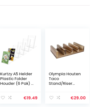
Kurtzy A5 Helder
Olympia Houten
Plastic Folder
Taco
Houder (6 Pak) –
Stand/Riser
Gehelde Portret
275x150x55mm
Plastic Display
Serveerrestaura
Houders –
nt
€
19.49
€
29.00
Tafeltop