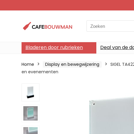
Search
for:
Bladeren door rubrieken
Deal van de d
Home
Display en bewegwijzering
SIGEL TA422
en evenementen