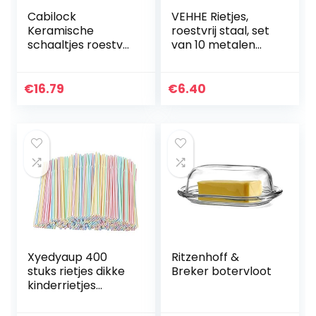
Cabilock
VEHHE Rietjes,
Keramische
roestvrij staal, set
schaaltjes roestvrij
van 10 metalen
staal mini
rietjes,
dipschalen ronde
herbruikbaar, 26
serveerschalen
cm rietjes met 2
€
16.79
€
6.40
dipschaal
reinigingsborstels…
sausschaaltjes
kruidenschaal
snack schaaltjes
fruithouder voor
sojasaus dip goud
4 stuks
Xyedyaup 400
Ritzenhoff &
stuks rietjes dikke
Breker botervloot
kinderrietjes
kleurrijke
drinkrietjes