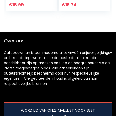
cocktailparaplu’s
€
16.99
€
16.74
herbruikbaar stro
flexibele…
Over ons
Cafebouwman is een moderne alles-in-één prijsvergelijkings-
en beoordelingswebsite die de beste deals biedt die
beschikbaar zijn op amazon en u op de hoogte houdt via de
laatst toegevoegde blogs. Alle afbeeldingen zijn
auteursrechtelijk beschermd door hun respectievelijke
eigenaren. Alle geciteerde inhoud is afgeleid van hun
respectievelijke bronnen.
WORD LID VAN ONZE MAILLIJST VOOR BEST