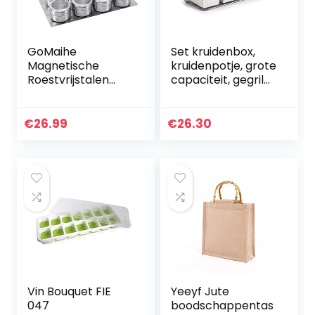
GoMaihe
Set kruidenbox,
Magnetische
kruidenpotje, grote
Roestvrijstalen
capaciteit, gegrild
Kruidenpotjes 12
zout en MSG
Stuks Set, Ronde
gecombineerde
kruidenpotjes
kruidenbox
€
26.99
€
26.30
Kruiden Shakers,
Kruidencontainer…
Vin Bouquet FIE
Yeeyf Jute
047
boodschappentas