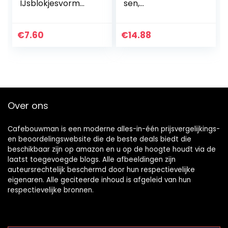
IJsblokjesvorm
sen,
voor ijsblokjes
kruidenierswinkel
boodschappentas
grote,
€
7.60
€
14.88
boodschappentas
sen herbruikbare…
Over ons
Cafebouwman is een moderne alles-in-één prijsvergelijkings-
en beoordelingswebsite die de beste deals biedt die
beschikbaar zijn op amazon en u op de hoogte houdt via de
laatst toegevoegde blogs. Alle afbeeldingen zijn
auteursrechtelijk beschermd door hun respectievelijke
eigenaren. Alle geciteerde inhoud is afgeleid van hun
respectievelijke bronnen.