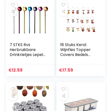
7 STKS Rvs
18 Stuks Kerst
Herbruikbare
Wijnfles Topper
Drinkrietjes Lepel
Covers Bedels
Gekleurde Rietjes
Voor Drinkglazen
Smoothie Rieten
Kerst Wijnglas
voor Milkshakes en
Tags Hangers in
€
12.59
€
17.59
Bevroren Drankjes
De Vorm Van Een
Kerstboom
Kerstdecoraties
Voor Wijnglazen
Kerstfeest
Charme Drankjes