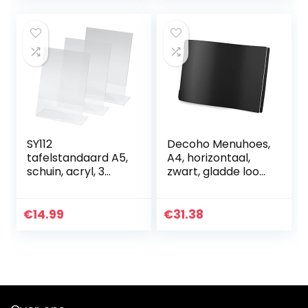
Portfolio Folder
SY112
Decoho Menuhoes,
tafelstandaard A5,
A4, horizontaal,
schuin, acryl, 3
zwart, gladde look,
stuks, glashelder,
2 inzetstukken, 1,2
L-standaard
cm
€
14.99
€
31.38