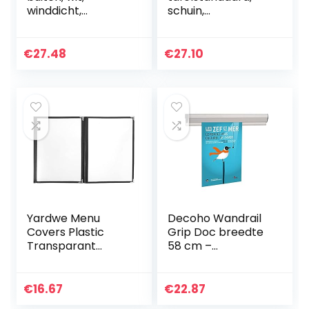
winddicht,
schuin,
diameter 10 cm,
reclamestandaard
accessoires voor
, glashelder acryl,
bar, restaurant,
dubbelzijdige T-
€
27.48
€
27.10
hotel, roestvrij
standaard…
staal, 10 stuks
Yardwe Menu
Decoho Wandrail
Covers Plastic
Grip Doc breedte
Transparant
58 cm –
Restaurant Menu
vergelijkbaar met
Covers Boek voor
Fast Note – grijs –
Standaard Letter
2.2
€
16.67
€
22.87
Size Papier