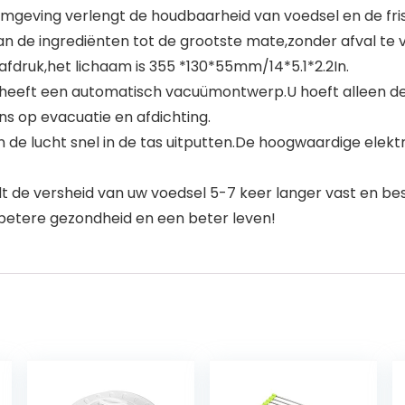
geving verlengt de houdbaarheid van voedsel en de frish
 van de ingrediënten tot de grootste mate,zonder afval te
tafdruk,het lichaam is 355 *130*55mm/14*5.1*2.2In.
 heeft een automatisch vacuümontwerp.U hoeft alleen de 
s op evacuatie en afdichting.
n de lucht snel in de tas uitputten.De hoogwaardige elekt
e versheid van uw voedsel 5-7 keer langer vast en besp
 betere gezondheid en een beter leven!