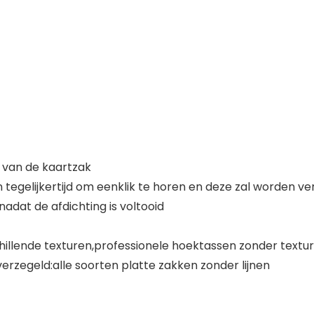
 van de kaartzak
 tegelijkertijd om een​klik te horen en deze zal worden v
dat de afdichting is voltooid
llende texturen,professionele hoektassen zonder textu
erzegeld:alle soorten platte zakken zonder lijnen