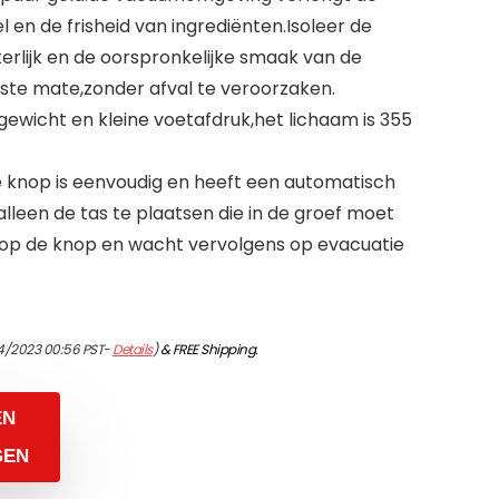
en de frisheid van ingrediënten.Isoleer de
iterlijk en de oorspronkelijke smaak van de
tste mate,zonder afval te veroorzaken.
tgewicht en kleine voetafdruk,het lichaam is 355
 knop is eenvoudig en heeft een automatisch
leen de tas te plaatsen die in de groef moet
 op de knop en wacht vervolgens op evacuatie
4/2023 00:56 PST-
Details
)
&
FREE Shipping
.
EN
GEN