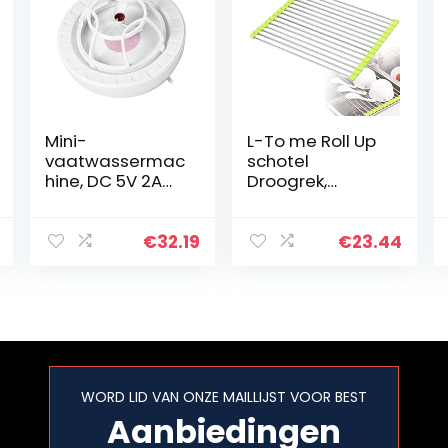
Mini-
L-To me Roll Up
vaatwassermac
schotel
hine, DC 5V 2A
Droogrek,
USB IP67 Hoge
roestvrij staal en
Snelheidstrilling
siliconen
en en
meerdere
€
32.19
€
23.44
Hogedrukwater
kleuren schotel
nevels
drogen mat
Draagbare
boven de
Wasmachine
gootsteen…
voor…
WORD LID VAN ONZE MAILLIJST VOOR BEST
Aanbiedingen