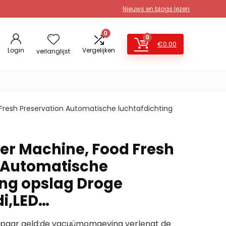
Nieuws en blogs lezen
0
0
€
0.00
Login
Vergelijken
verlanglijst
resh Preservation Automatische luchtafdichting
r Machine, Food Fresh
 Automatische
ing opslag Droge
i,LED…
spaar geld:de vacuümomgeving verlengt de