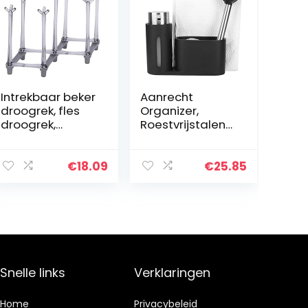
Intrekbaar beker
Aanrecht
droogrek, fles
Organizer,
droogrek,
Roestvrijstalen
babyfles
Wasmiddel
droogrek
Dispenser
afdruiprek voor
Container
€
18.09
€
25.85
thuis
Vaatdoek Rag
Opbergrek
Handdoekenrek,
Borstel
Zeepdispenser
Houder, voor
Familie Keuken
Snelle links
Verklaringen
(Zwart)
Home
Privacybeleid