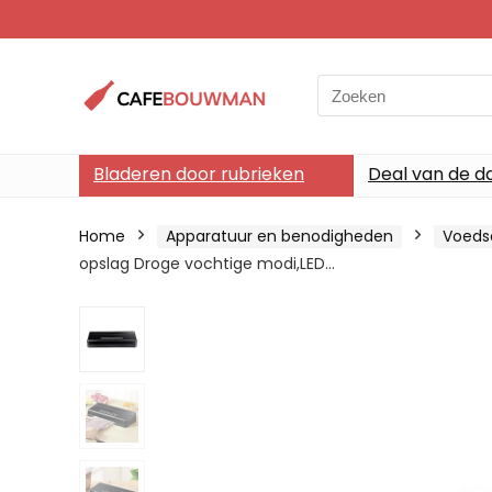
Search
for:
Bladeren door rubrieken
Deal van de d
Home
Apparatuur en benodigheden
Voeds
opslag Droge vochtige modi,LED…