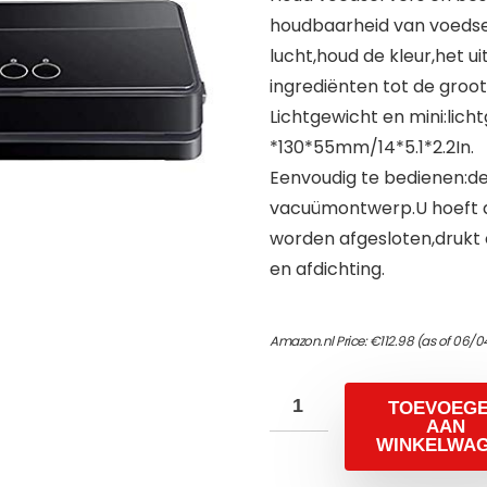
houdbaarheid van voedsel 
lucht,houd de kleur,het u
ingrediënten tot de groo
Lichtgewicht en mini:lich
*130*55mm/14*5.1*2.2In.
Eenvoudig te bedienen:de
vacuümontwerp.U hoeft al
worden afgesloten,drukt
en afdichting.
Amazon.nl Price:
€
112.98
(as of 06/0
TOEVOEG
AAN
WINKELWA