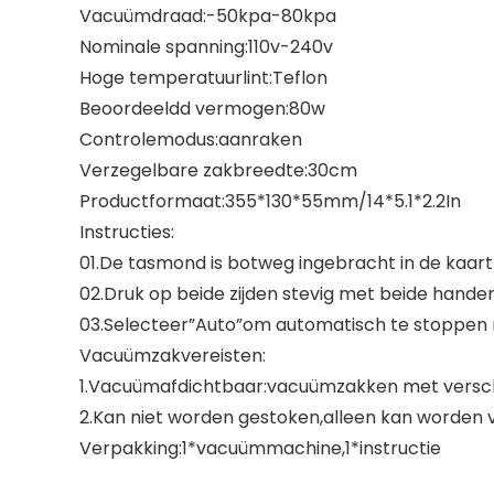
Vacuümdraad:-50kpa-80kpa
Nominale spanning:110v-240v
Hoge temperatuurlint:Teflon
Beoordeeldd vermogen:80w
Controlemodus:aanraken
Verzegelbare zakbreedte:30cm
Productformaat:355*130*55mm/14*5.1*2.2In
Instructies:
01.De tasmond is botweg ingebracht in de kaart
02.Druk op beide zijden stevig met beide handen
03.Selecteer”Auto”om automatisch te stoppen na
Vacuümzakvereisten:
1.Vacuümafdichtbaar:vacuümzakken met verschi
2.Kan niet worden gestoken,alleen kan worden v
Verpakking:1*vacuümmachine,1*instructie