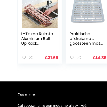
L-To me Ruimte
Praktische
Aluminium Roll
afdruipmat,
Up Rack
gootsteen mat
Afdruiprek Over
siliconen
de
multifunctionele
gootsteen,Multi
antislip
€
31.65
€
14.39
-Use Draagbare
warmte-
Keuken Drogen
isolerende
Aftapgootsteen
afvoer pad
…
keuken…
Over ons
Cafebouwman is een moderne alles-in-één