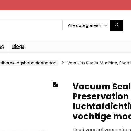
Alle categorieën
ag
Blogs
elbereidingsbenodigdheden
Vacuum Sealer Machine, Food F
Vacuum Seale
Preservation
luchtafdicht
vochtige mod
Houd voedsel vers en be