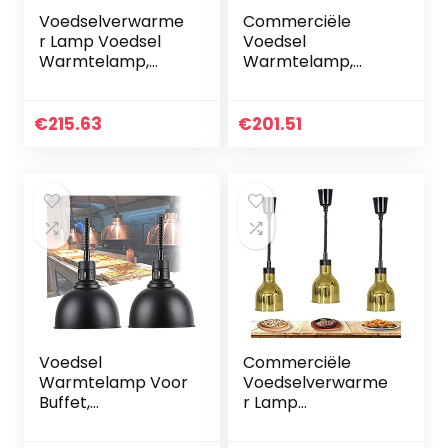
Voedselverwarme
Commerciële
r Lamp Voedsel
Voedsel
Warmtelamp,
Warmtelamp,
Voedsel
Professionele
Warmtelamp Met
Voedselverwarmin
250W-lamp Voor
gsverwarmerlamp
€
215.63
€
201.51
Thuis En
Voor Thuis Keuken,
Commercieel,
Restaurant En
Vrijstaande…
Buffet…
Voedsel
Commerciële
Warmtelamp Voor
Voedselverwarme
Buffet,
r Lamp
Commerciële
Voedselwarmtela
Voedsel
mpverwarmer