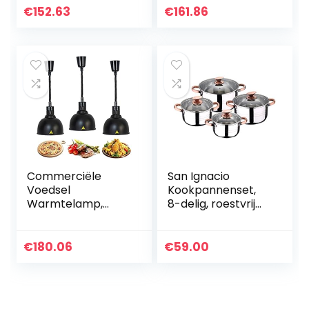
Warmtelamp
Met Lamp 220V
€
152.63
€
161.86
Warmer Voor
250W Kaliber 19
Hotelkeuken,
Cm, 3 Stuks HHORB
Telescopische
Warmtelamp…
Commerciële
San Ignacio
Voedsel
Kookpannenset,
Warmtelamp,
8-delig, roestvrij
220V Intrekbare
staal, met glazen
Voedsel
deksels, geschikt
Verwarmingslamp
voor inductie,
€
180.06
€
59.00
Voedselverwarme
collectie Altea…
r High Power
Commerciële
Hotel…