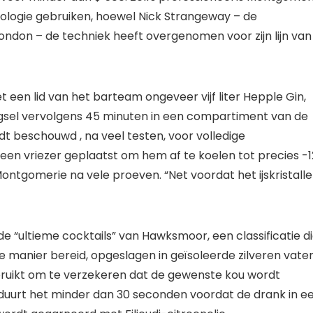
nologie gebruiken, hoewel Nick Strangeway – de
ondon – de techniek heeft overgenomen voor zijn lijn van
een lid van het barteam ongeveer vijf liter Hepple Gin,
ngsel vervolgens 45 minuten in een compartiment van de
rdt beschouwd , na veel testen, voor volledige
een vriezer geplaatst om hem af te koelen tot precies -1
ntgomerie na vele proeven. “Net voordat het ijskristall
e “ultieme cocktails” van Hawksmoor, een classificatie d
manier bereid, opgeslagen in geïsoleerde zilveren vaten
uikt om te verzekeren dat de gewenste kou wordt
duurt het minder dan 30 seconden voordat de drank in e