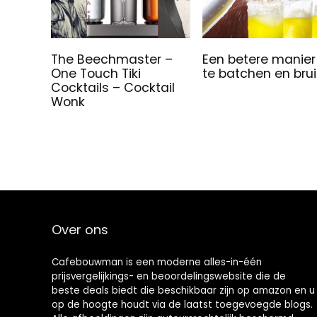
The Beechmaster –
Een betere manie
One Touch Tiki
te batchen en bru
Cocktails – Cocktail
Wonk
Over ons
Cafebouwman is een moderne alles-in-één
prijsvergelijkings- en beoordelingswebsite die de
beste deals biedt die beschikbaar zijn op amazon en u
op de hoogte houdt via de laatst toegevoegde blogs.