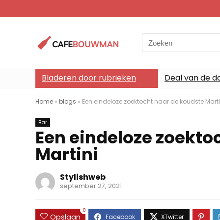
Search
for:
Bladeren door rubrieken
Deal van de d
Home
»
blogs
»
Een eindeloze zoektocht naar de koudste Marti
Bar
Een eindeloze zoekto
Martini
Stylishweb
september 27, 2021
0
Opslaan