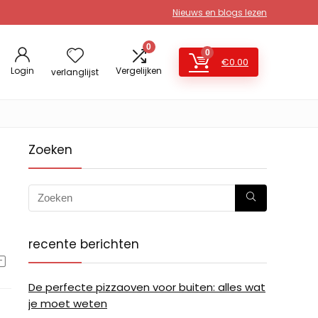
Nieuws en blogs lezen
0
0
€
0.00
Login
Vergelijken
verlanglijst
Zoeken
recente berichten
De perfecte pizzaoven voor buiten: alles wat
je moet weten