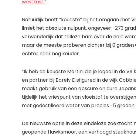
westkust.”
Natuurlijk heeft “koudste” bij het omgaan met vlo
limiet het absolute nulpunt, ongeveer -273 grad
verwonderlijk dat talloze bars over de hele we
maar de meeste proberen dichter bij 0 graden C
echter naar nog kouder.
“Ik heb de koudste Martini die je legaal in de 
en partner bij Barely Disfigured in de wijk Cobble 
maakt gebruik van een obscure en dure Japans
tijdelijk het vriespunt van vloeistof te overstij
met gedestilleerd water van precies -5 graden C
De nieuwste optie in deze eindeloze zoektocht n
geopende Hawksmoor, een verhoogd steakhous