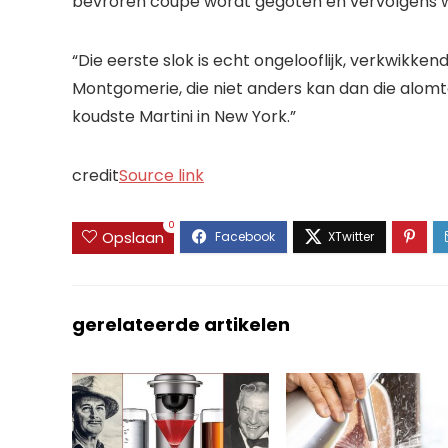
bevroren coupe wordt gegoten en vervolgens wo
“Die eerste slok is echt ongelooflijk, verkwikke
Montgomerie, die niet anders kan dan die alomt
koudste Martini in New York.”
credit
Source link
0
Opslaan
gerelateerde artikelen