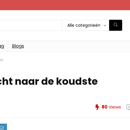
Alle categorieën
ag
Blogs
ni
cht naar de koudste
80
Views