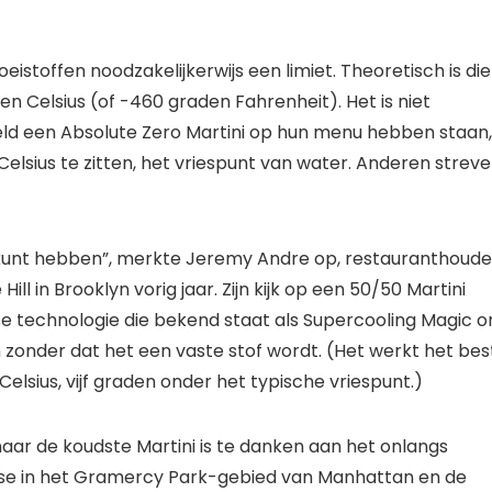
eistoffen noodzakelijkerwijs een limiet. Theoretisch is die
en Celsius (of -460 graden Fahrenheit). Het is niet
reld een Absolute Zero Martini op hun menu hebben staan,
elsius te zitten, het vriespunt van water. Anderen strev
VS kunt hebben”, merkte Jeremy Andre op, restauranthoude
Hill in Brooklyn vorig jaar. Zijn kijk op een 50/50 Martini
e technologie die bekend staat als Supercooling Magic 
gen zonder dat het een vaste stof wordt. (Het werkt het bes
elsius, vijf graden onder het typische vriespunt.)
aar de koudste Martini is te danken aan het onlangs
e in het Gramercy Park-gebied van Manhattan en de