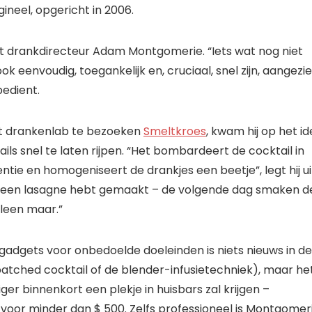
gineel, opgericht in 2006.
gt drankdirecteur Adam Montgomerie. “Iets wat nog niet
 eenvoudig, toegankelijk en, cruciaal, snel zijn, aangezi
edient.
et drankenlab te bezoeken
Smeltkroes
, kwam hij op het i
ils snel te laten rijpen. “Het bombardeert de cocktail in
tie en homogeniseert de drankjes een beetje”, legt hij ui
of je een lasagne hebt gemaakt – de volgende dag smaken d
lleen maar.”
adgets voor onbedoelde doeleinden is niets nieuws in de
batched cocktail of de blender-infusietechniek), maar he
iger binnenkort een plekje in huisbars zal krijgen –
 voor minder dan $ 500. Zelfs professioneel is Montgomer