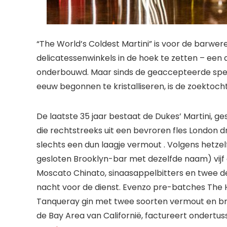
“The World’s Coldest Martini” is voor de barwer
delicatessenwinkels in de hoek te zetten – ee
onderbouwd. Maar sinds de geaccepteerde specif
eeuw begonnen te kristalliseren, is de zoektoch
De laatste 35 jaar bestaat de Dukes’ Martini, ges
die rechtstreeks uit een bevroren fles London 
slechts een dun laagje vermout . Volgens hetze
gesloten Brooklyn-bar met dezelfde naam) vijf 
Moscato Chinato, sinaasappelbitters en twee de
nacht voor de dienst. Evenzo pre-batches The 
Tanqueray gin met twee soorten vermout en bro
de Bay Area van Californië, factureert ondertus