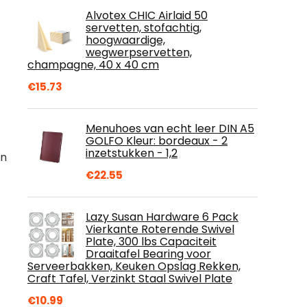
Alvotex CHIC Airlaid 50
servetten, stofachtig,
hoogwaardige,
wegwerpservetten,
champagne, 40 x 40 cm
€
15.73
Menuhoes van echt leer DIN A5
GOLFO Kleur: bordeaux - 2
inzetstukken - 1,2
in
€
22.55
Lazy Susan Hardware 6 Pack
Vierkante Roterende Swivel
Plate, 300 lbs Capaciteit
Draaitafel Bearing voor
Serveerbakken, Keuken Opslag Rekken,
Craft Tafel, Verzinkt Staal Swivel Plate
€
10.99