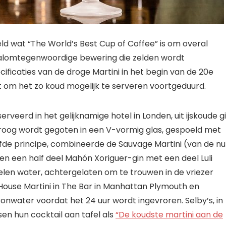
eld wat “The World’s Best Cup of Coffee” is om overal
n alomtegenwoordige bewering die zelden wordt
icaties van de droge Martini in het begin van de 20e
t om het zo koud mogelijk te serveren voortgeduurd.
erveerd in het gelijknamige hotel in Londen, uit ijskoude g
droog wordt gegoten in een V-vormig glas, gespoeld met
lfde principe, combineerde de Sauvage Martini (van de nu
en een half deel Mahón Xoriguer-gin met een deel Luli
len water, achtergelaten om te trouwen in de vriezer
House Martini in The Bar in Manhattan Plymouth en
nwater voordat het 24 uur wordt ingevroren. Selby’s, in
sen hun cocktail aan tafel als
“De koudste martini aan de