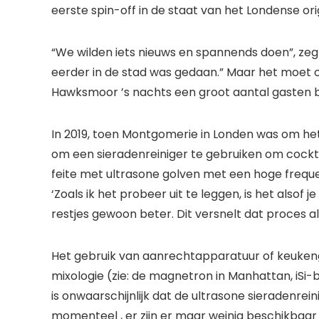
eerste spin-off in de staat van het Londense ori
“We wilden iets nieuws en spannends doen”, ze
eerder in de stad was gedaan.” Maar het moet ook
Hawksmoor ’s nachts een groot aantal gasten b
In 2019, toen Montgomerie in Londen was om h
om een ​​sieradenreiniger te gebruiken om cockta
feite met ultrasone golven met een hoge frequen
‘Zoals ik het probeer uit te leggen, is het als
restjes gewoon beter. Dit versnelt dat proces a
Het gebruik van aanrechtapparatuur of keukeng
mixologie (zie: de magnetron in Manhattan, iSi-
is onwaarschijnlijk dat de ultrasone sieradenrein
momenteel , er zijn er maar weinig beschikbaar