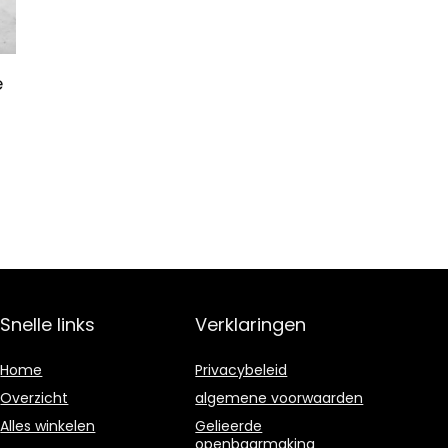
e
Snelle links
Verklaringen
Home
Privacybeleid
Overzicht
algemene voorwaarden
Alles winkelen
Gelieerde
openbaarmaking