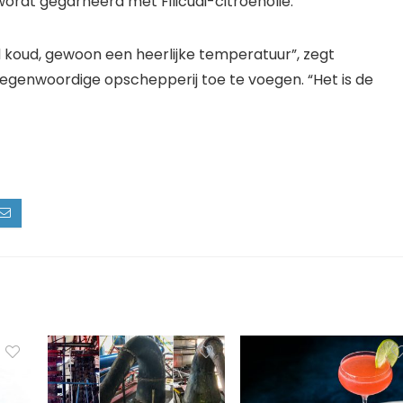
rdt gegarneerd met Filicudi-citroenolie.
nd koud, gewoon een heerlijke temperatuur”, zegt
egenwoordige opschepperij toe te voegen. “Het is de