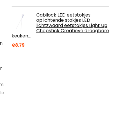
Cabilock LED eetstokjes
oplichtende stokjes LED
lichtzwaard eetstokjes Light Up
Chopstick Creatieve draagbare
keuken…
en
€
8.79
r
om
te